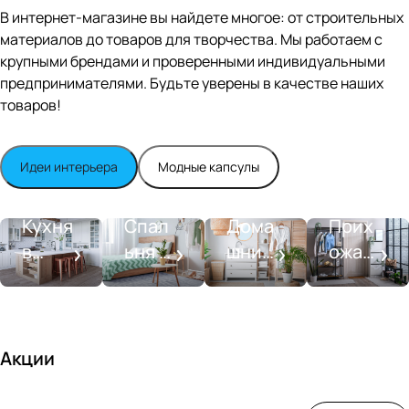
Editio
В интернет-магазине вы найдете многое: от строительных
n
материалов до товаров для творчества. Мы работаем с
Whit
крупными брендами и проверенными индивидуальными
e
satin
предпринимателями. Будьте уверены в качестве наших
товаров!
Идеи интерьера
Модные капсулы
Прихожа
Кухня
Спальня
Ванная
я
Кухня
Спал
Дома
Прих
в
ьня в
шний
ожая
стиле
совре
SPA-
со
моде
менн
салон
вкусо
рн
ом
м
стиле
Акции