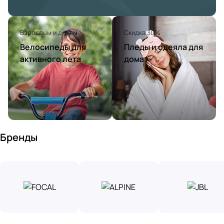
Взрослым и детям
Скидка 30%
Велосипеды для
Пледы и одеяла для
активного лета
дома
Бренды