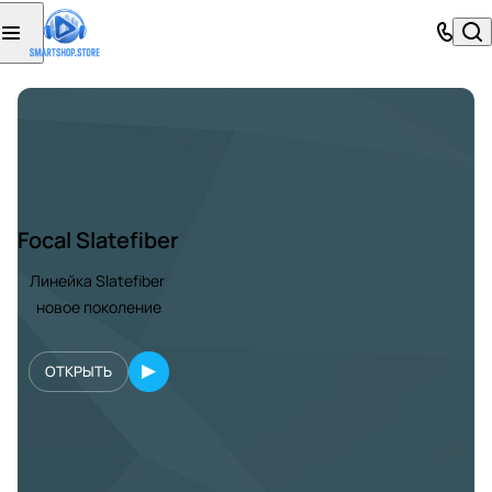
Focal Slatefiber
Линейка Slatefiber
новое поколение
ОТКРЫТЬ