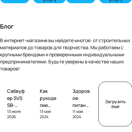
Блог
В интернет-магазине вы найдете многое: от строительных
материалов до товаров для творчества. Мы работаем с
крупными брендами и проверенными индивидуальными
предпринимателями. Будьте уверены в качестве наших
товаров!
Обзоры
Советы
Творчество
Сабвуф
Как
Здоров
сабвуферов
покупателям
ер SVS
рукоде
ое
Загрузить
SB-
лие
питание
еще
13 июля
13 мая
11 мая
1000
помога
без
2026
2024
2024
Pro
ет
глютен
развива
а: как