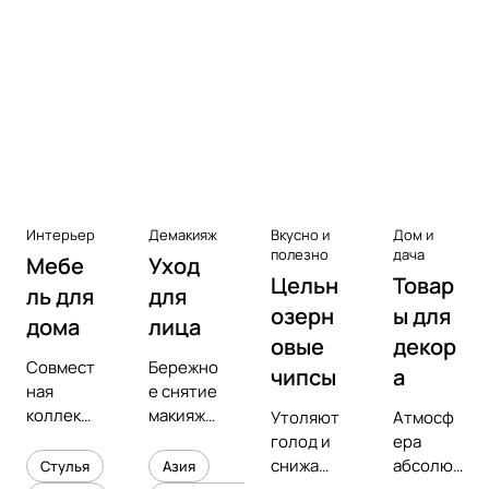
Аксессуары к виниловым
проигрывателям
Чистота
Интерьер
Демакияж
Вкусно и
Дом и
полезно
дача
Мебе
Уход
Цельн
Товар
ль для
для
озерн
ы для
дома
лица
овые
декор
Совмест
Бережно
чипсы
а
ная
е снятие
коллекц
макияжа
Утоляют
Атмосф
ия с
и
голод и
ера
предмет
увлажне
снижают
абсолют
Стулья
Азия
ным
ние