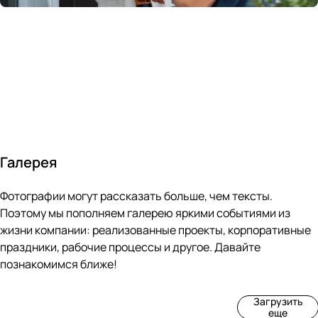
России
в
70&#37;
с
за 24
течение
всем
ведущими
часа
10 минут
покупателям
производите
Галерея
4
3
4
3
Фотографии могут рассказать больше, чем тексты.
фот
фот
фот
фот
о
о
о
о
Поэтому мы пополняем галерею яркими событиями из
Пр
Рек
Вы
Ма
жизни компании: реализованные проекты, корпоративные
оиз
онс
ста
рке
праздники, рабочие процессы и другое. Давайте
вод
тру
вка
т
познакомимся ближе!
ств
кци
«М
«Ар
о
я
ир
т-
Загрузить
нов
зда
ко
баз
еще