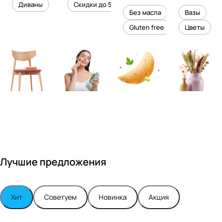
уровень
ного
Диваны
Скидки до 50%
дизайне
кожи
холесте
уюта в
Без масла
Вазы
ром
рина
вашем
Gluten free
Цветы
Максимо
интерье
м
ре
Турским
Лучшие предложения
Хит
Советуем
Новинка
Акция