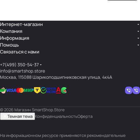
ой
ния
шек
ар»
лин
»
ейк
и
Интернет-магазин
Компания
кос
Информация
мет
Помощь
ики
Связаться с нами
+7(499) 350-54-37
info@smartshop.store
Москва, 115088 Шарикоподшипниковская улица, 4к4А
© 2026 Магазин SmartShop.Store
Темная тема
Конфиденциальность
Оферта
На информационном ресурсе применяются
рекомендательные