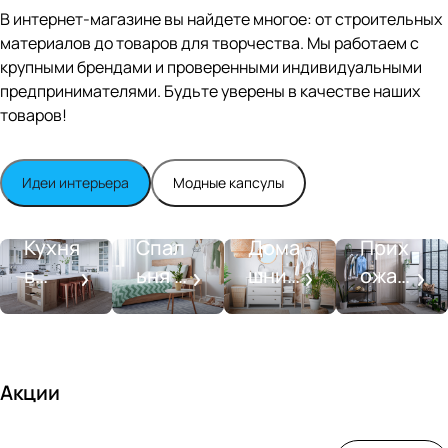
Editio
В интернет-магазине вы найдете многое: от строительных
n
материалов до товаров для творчества. Мы работаем с
Whit
крупными брендами и проверенными индивидуальными
e
satin
предпринимателями. Будьте уверены в качестве наших
товаров!
Идеи интерьера
Модные капсулы
Прихожа
Кухня
Спальня
Ванная
я
Кухня
Спал
Дома
Прих
в
ьня в
шний
ожая
стиле
совре
SPA-
со
моде
менн
салон
вкусо
рн
ом
м
стиле
Акции