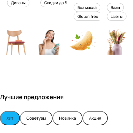
уровень
ного
Диваны
Скидки до 50%
дизайне
кожи
холесте
уюта в
Без масла
Вазы
ром
рина
вашем
Gluten free
Цветы
Максимо
интерье
м
ре
Турским
Лучшие предложения
Хит
Советуем
Новинка
Акция