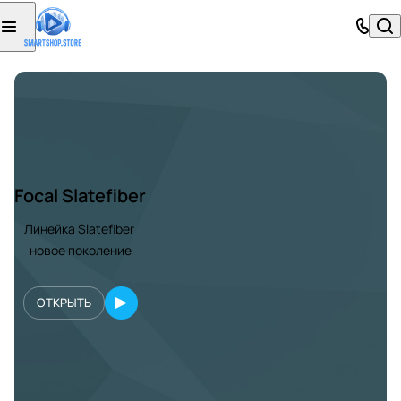
Focal Slatefiber
Линейка Slatefiber
новое поколение
ОТКРЫТЬ