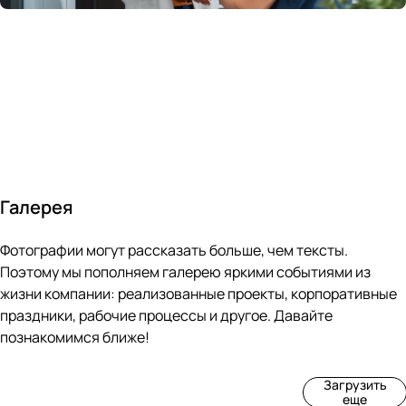
России
в
70&#37;
с
за 24
течение
всем
ведущими
часа
10 минут
покупателям
производите
Галерея
4
3
4
3
Фотографии могут рассказать больше, чем тексты.
фот
фот
фот
фот
о
о
о
о
Поэтому мы пополняем галерею яркими событиями из
Пр
Рек
Вы
Ма
жизни компании: реализованные проекты, корпоративные
оиз
онс
ста
рке
праздники, рабочие процессы и другое. Давайте
вод
тру
вка
т
познакомимся ближе!
ств
кци
«М
«Ар
о
я
ир
т-
Загрузить
нов
зда
ко
баз
еще