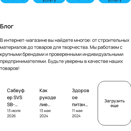
Блог
В интернет-магазине вы найдете многое: от строительных
материалов до товаров для творчества. Мы работаем с
крупными брендами и проверенными индивидуальными
предпринимателями. Будьте уверены в качестве наших
товаров!
Обзоры
Советы
Творчество
Сабвуф
Как
Здоров
сабвуферов
покупателям
ер SVS
рукоде
ое
Загрузить
SB-
лие
питание
еще
13 июля
13 мая
11 мая
1000
помога
без
2026
2024
2024
Pro
ет
глютен
развива
а: как