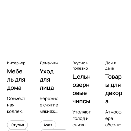
Аксессуары к виниловым
проигрывателям
Чистота
Интерьер
Демакияж
Вкусно и
Дом и
полезно
дача
Мебе
Уход
Цельн
Товар
ль для
для
озерн
ы для
дома
лица
овые
декор
Совмест
Бережно
чипсы
а
ная
е снятие
коллекц
макияжа
Утоляют
Атмосф
ия с
и
голод и
ера
предмет
увлажне
снижают
абсолют
Стулья
Азия
ным
ние