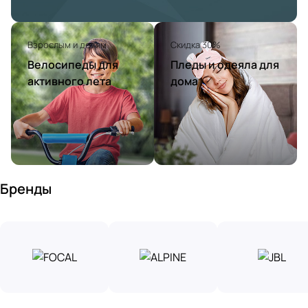
Взрослым и детям
Скидка 30%
Велосипеды для
Пледы и одеяла для
активного лета
дома
Бренды