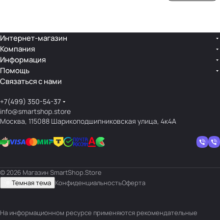
ой
ния
шек
ар»
лин
»
ейк
и
Интернет-магазин
Компания
кос
Информация
мет
Помощь
ики
Связаться с нами
+7(499) 350-54-37
info@smartshop.store
Москва, 115088 Шарикоподшипниковская улица, 4к4А
© 2026 Магазин SmartShop.Store
Темная тема
Конфиденциальность
Оферта
На информационном ресурсе применяются
рекомендательные