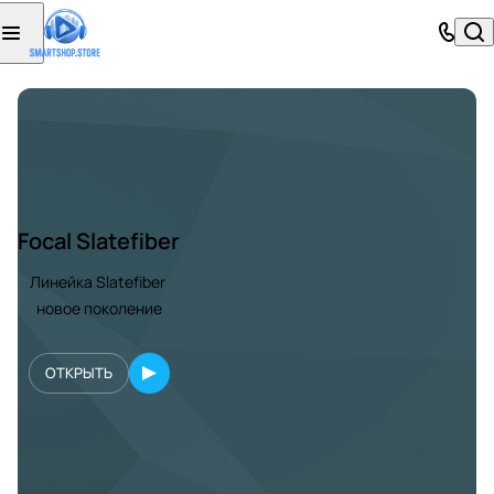
Focal Slatefiber
Линейка Slatefiber
новое поколение
ОТКРЫТЬ