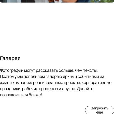
России
в
70&#37;
с
за 24
течение
всем
ведущими
часа
10 минут
покупателям
производите
Галерея
4
3
4
3
Фотографии могут рассказать больше, чем тексты.
фот
фот
фот
фот
о
о
о
о
Поэтому мы пополняем галерею яркими событиями из
Пр
Рек
Вы
Ма
жизни компании: реализованные проекты, корпоративные
оиз
онс
ста
рке
праздники, рабочие процессы и другое. Давайте
вод
тру
вка
т
познакомимся ближе!
ств
кци
«М
«Ар
о
я
ир
т-
Загрузить
нов
зда
ко
баз
еще