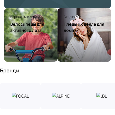
Взрослым и детям
Скидка 30%
Велосипеды для
Пледы и одеяла для
активного лета
дома
Бренды