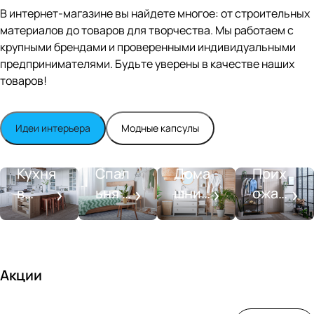
Editio
В интернет-магазине вы найдете многое: от строительных
n
материалов до товаров для творчества. Мы работаем с
Whit
крупными брендами и проверенными индивидуальными
e
satin
предпринимателями. Будьте уверены в качестве наших
товаров!
Идеи интерьера
Модные капсулы
Прихожа
Кухня
Спальня
Ванная
я
Кухня
Спал
Дома
Прих
в
ьня в
шний
ожая
стиле
совре
SPA-
со
моде
менн
салон
вкусо
рн
ом
м
стиле
Акции