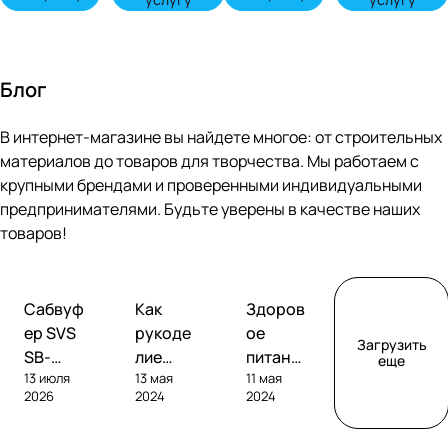
Блог
В интернет-магазине вы найдете многое: от строительных
материалов до товаров для творчества. Мы работаем с
крупными брендами и проверенными индивидуальными
предпринимателями. Будьте уверены в качестве наших
товаров!
Обзоры
Советы
Творчество
Сабвуф
Как
Здоров
сабвуферов
покупателям
ер SVS
рукоде
ое
Загрузить
SB-
лие
питание
еще
13 июля
13 мая
11 мая
1000
помога
без
2026
2024
2024
Pro
ет
глютен
развива
а: как