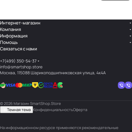
ой
ния
шек
ар»
лин
»
ейк
и
Интернет-магазин
Компания
кос
Информация
мет
Помощь
ики
Связаться с нами
+7(499) 350-54-37
info@smartshop.store
Москва, 115088 Шарикоподшипниковская улица, 4к4А
© 2026 Магазин SmartShop.Store
Темная тема
Конфиденциальность
Оферта
На информационном ресурсе применяются
рекомендательные