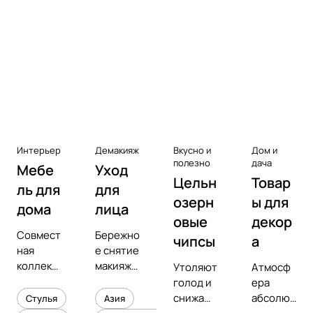
Аксессуары к виниловым
проигрывателям
Чистота
Интерьер
Демакияж
Вкусно и
Дом и
полезно
дача
Мебе
Уход
Цельн
Товар
ль для
для
озерн
ы для
дома
лица
овые
декор
Совмест
Бережно
чипсы
а
ная
е снятие
коллекц
макияжа
Утоляют
Атмосф
ия с
и
голод и
ера
предмет
увлажне
снижают
абсолют
Стулья
Азия
ным
ние