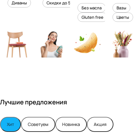
уровень
ного
Диваны
Скидки до 50%
дизайне
кожи
холесте
уюта в
Без масла
Вазы
ром
рина
вашем
Gluten free
Цветы
Максимо
интерье
м
ре
Турским
Лучшие предложения
Хит
Советуем
Новинка
Акция