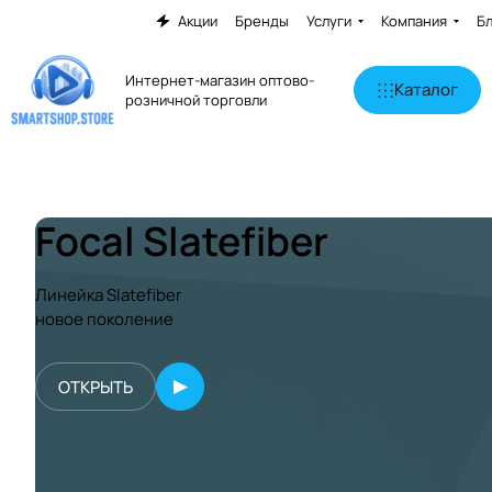
Акции
Бренды
Услуги
Компания
Б
Интернет-магазин оптово-
Каталог
розничной торговли
Focal Slatefiber
Линейка Slatefiber
новое поколение
ОТКРЫТЬ