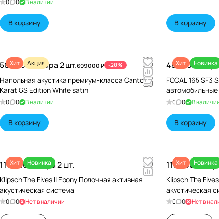
0
0
В наличии
В корзину
В корзину
Хит
Акция
Хит
Новинка
500 000 ₽/
Пара 2 шт.
45 640 ₽/
Пара
-28%
699 000 ₽
Напольная акустика премиум-класса Canton
FOCAL 165 SF3 S
Karat GS Edition White satin
автомобильные
0
0
В наличии
0
0
В наличи
В корзину
В корзину
Хит
Новинка
Хит
Новинка
119 990 ₽/
Пара 2 шт.
119 990 ₽/
Пара
Klipsch The Fives II Ebony Полочная активная
Klipsch The Five
акустическая система
акустическая с
0
0
Нет в наличии
0
0
Нет в нал