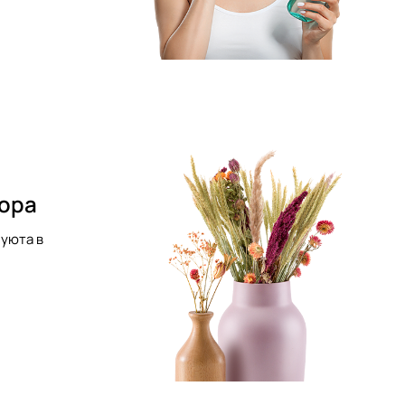
кора
уюта в