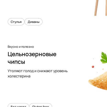
Стулья
Диваны
Вкусно и полезно
Цельнозерновые
чипсы
Утоляют голод и снижают уровень
холестерина
Без масла
Gluten free