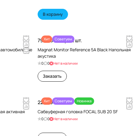
В корзину
Хит
Советуем
79 990 ₽/
Пара 2 шт.
и автомобильные
Magnat Monitor Reference 5A Black Напольная
акустика
0
0
Нет в наличии
Заказать
Хит
Советуем
Новинка
22 680 ₽/
шт
чная активная
Сабвуферная головка FOCAL SUB 20 SF
0
0
Нет в наличии