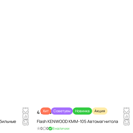
Хит
Советуем
Новинка
Акция
4 670 ₽/
шт
обильные
Flash KENWOOD KMM-105 Автомагнитола
0
0
В наличии