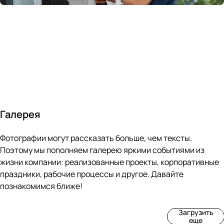
России
в
70&#37;
с
за 24
течение
всем
ведущими
часа
10 минут
покупателям
производите
Галерея
4
3
4
3
Фотографии могут рассказать больше, чем тексты.
фот
фот
фот
фот
о
о
о
о
Поэтому мы пополняем галерею яркими событиями из
Пр
Рек
Вы
Ма
жизни компании: реализованные проекты, корпоративные
оиз
онс
ста
рке
праздники, рабочие процессы и другое. Давайте
вод
тру
вка
т
познакомимся ближе!
ств
кци
«М
«Ар
о
я
ир
т-
Загрузить
нов
зда
ко
баз
еще