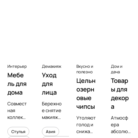
Аксессуары к виниловым
проигрывателям
Чистота
Интерьер
Демакияж
Вкусно и
Дом и
полезно
дача
Мебе
Уход
Цельн
Товар
ль для
для
озерн
ы для
дома
лица
овые
декор
Совмест
Бережно
чипсы
а
ная
е снятие
коллекц
макияжа
Утоляют
Атмосф
ия с
и
голод и
ера
предмет
увлажне
снижают
абсолют
Стулья
Азия
ным
ние