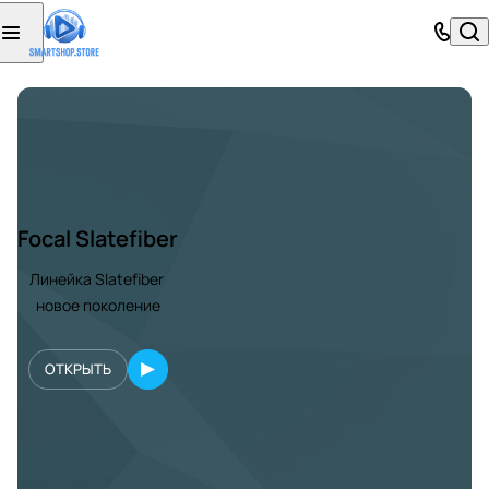
Focal Slatefiber
Линейка Slatefiber
новое поколение
ОТКРЫТЬ