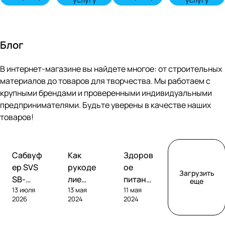
Блог
В интернет-магазине вы найдете многое: от строительных
материалов до товаров для творчества. Мы работаем с
крупными брендами и проверенными индивидуальными
предпринимателями. Будьте уверены в качестве наших
товаров!
Обзоры
Советы
Творчество
Сабвуф
Как
Здоров
сабвуферов
покупателям
ер SVS
рукоде
ое
Загрузить
SB-
лие
питание
еще
13 июля
13 мая
11 мая
1000
помога
без
2026
2024
2024
Pro
ет
глютен
развива
а: как