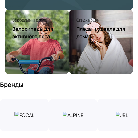
Взрослым и детям
Скидка 30%
Велосипеды для
Пледы и одеяла для
активного лета
дома
Бренды