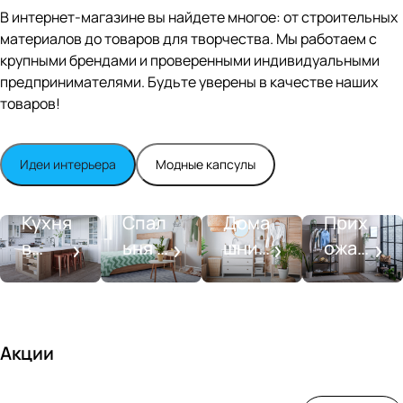
Editio
В интернет-магазине вы найдете многое: от строительных
n
материалов до товаров для творчества. Мы работаем с
Whit
крупными брендами и проверенными индивидуальными
e
satin
предпринимателями. Будьте уверены в качестве наших
товаров!
Идеи интерьера
Модные капсулы
Прихожа
Кухня
Спальня
Ванная
я
Кухня
Спал
Дома
Прих
в
ьня в
шний
ожая
стиле
совре
SPA-
со
моде
менн
салон
вкусо
рн
ом
м
стиле
Акции