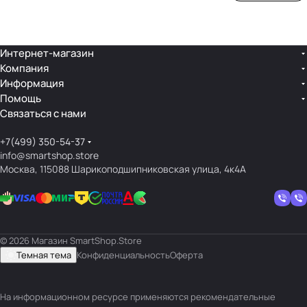
ой
ния
шек
ар»
лин
»
ейк
и
Интернет-магазин
Компания
кос
Информация
мет
Помощь
ики
Связаться с нами
+7(499) 350-54-37
info@smartshop.store
Москва, 115088 Шарикоподшипниковская улица, 4к4А
© 2026 Магазин SmartShop.Store
Темная тема
Конфиденциальность
Оферта
На информационном ресурсе применяются
рекомендательные