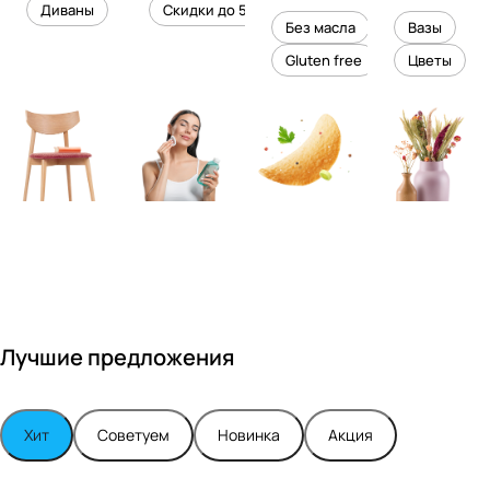
уровень
ного
Диваны
Скидки до 50%
дизайне
кожи
холесте
уюта в
Без масла
Вазы
ром
рина
вашем
Gluten free
Цветы
Максимо
интерье
м
ре
Турским
Лучшие предложения
Хит
Советуем
Новинка
Акция