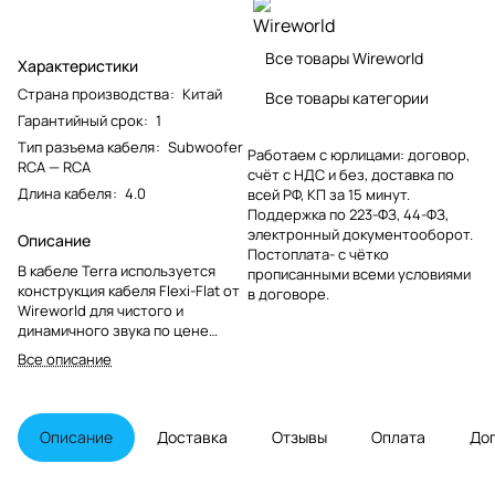
Все товары Wireworld
Характеристики
Страна производства
:
Китай
Все товары категории
Гарантийный срок
:
1
Тип разъема кабеля
:
Subwoofer
Работаем с юрлицами: договор,
RCA — RCA
счёт с НДС и без, доставка по
Длина кабеля
:
4.0
всей РФ, КП за 15 минут.
Поддержка по 223-ФЗ, 44-ФЗ,
электронный документооборот.
Описание
Постоплата- с чётко
В кабеле Terra используется
прописанными всеми условиями
конструкция кабеля Flexi-Flat от
в договоре.
Wireworld для чистого и
динамичного звука по цене
обычных кабелей.
Все описание
Описание
Доставка
Отзывы
Оплата
До