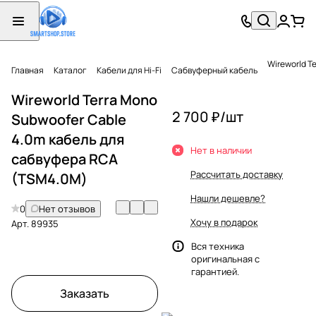
Wireworld T
Главная
Каталог
Кабели для Hi-Fi
Сабвуферный кабель
Wireworld Terra Mono
2 700 ₽/
шт
Subwoofer Cable
4.0m кабель для
Нет в наличии
сабвуфера RCA
Рассчитать доставку
(TSM4.0M)
Нашли дешевле?
0
Нет отзывов
Хочу в подарок
Арт.
89935
Вся техника
оригинальная с
гарантией.
Заказать