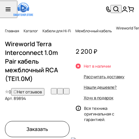
Wireworld Te
Главная
Каталог
Кабели для Hi-Fi
Межблочный кабель
Wireworld Terra
2 200 ₽
Interconnect 1.0m
Pair кабель
Нет в наличии
межблочный RCA
Рассчитать доставку
(TEI1.0M)
Нашли дешевле?
0
Нет отзывов
Хочу в подарок
Арт.
89894
Вся техника
оригинальная с
гарантией.
Заказать