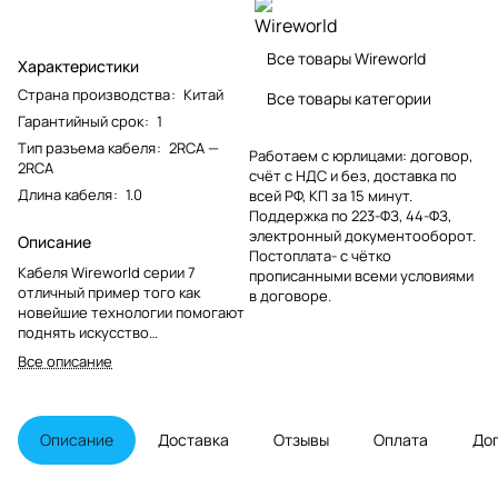
Все товары Wireworld
Характеристики
Страна производства
:
Китай
Все товары категории
Гарантийный срок
:
1
Тип разъема кабеля
:
2RCA —
Работаем с юрлицами: договор,
2RCA
счёт с НДС и без, доставка по
Длина кабеля
:
1.0
всей РФ, КП за 15 минут.
Поддержка по 223-ФЗ, 44-ФЗ,
электронный документооборот.
Описание
Постоплата- с чётко
Кабеля Wireworld серии 7
прописанными всеми условиями
отличный пример того как
в договоре.
новейшие технологии помогают
поднять искусство
воспроизведения музыки на
Все описание
новую высоту. Прорывная
технология изоляции
Composilex 2 значительно
улучшает качество звучания и
Описание
Доставка
Отзывы
Оплата
До
практически устраняет
трибоэлектрические шумы
вызываемые обычными