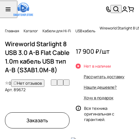
Wireworld Starlight 8 
Главная
Каталог
Кабели для Hi-Fi
USB кабель
Wireworld Starlight 8
17 900 ₽/
шт
USB 3.0 A-B Flat Cable
1.0m кабель USB тип
Нет в наличии
A-B (S3AB1.0M-8)
Рассчитать доставку
0
Нет отзывов
Нашли дешевле?
Арт.
89672
Хочу в подарок
Вся техника
оригинальная с
гарантией.
Заказать