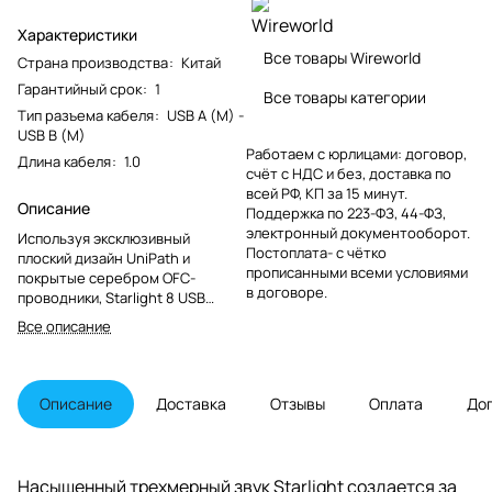
Характеристики
Все товары Wireworld
Страна производства
:
Китай
Гарантийный срок
:
1
Все товары категории
Тип разъема кабеля
:
USB A (M) -
USB B (M)
Работаем с юрлицами: договор,
Длина кабеля
:
1.0
счёт с НДС и без, доставка по
всей РФ, КП за 15 минут.
Описание
Поддержка по 223-ФЗ, 44-ФЗ,
электронный документооборот.
Используя эксклюзивный
Постоплата- с чётко
плоский дизайн UniPath и
прописанными всеми условиями
покрытые серебром OFC-
в договоре.
проводники, Starlight 8 USB
обеспечивает более высокую
Все описание
точность передачи данных, чем
круглые USB-кабели, которые
продаются гораздо дороже.
Описание
Доставка
Отзывы
Оплата
До
Насыщенный трехмерный звук Starlight создается за