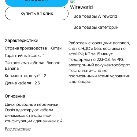
Купить в 1 клик
Все товары Wireworld
Все товары категории
Характеристики
Работаем с юрлицами: договор,
Страна производства
:
Китай
счёт с НДС и без, доставка по
всей РФ, КП за 15 минут.
Гарантийный срок
:
1
Поддержка по 223-ФЗ, 44-ФЗ,
Тип разъема кабеля
:
Banana —
электронный документооборот.
Banana
Постоплата- с чётко
Количество, штук*
:
2
прописанными всеми условиями
в договоре.
Длина кабеля
:
2.5
Описание
Двухпроводные перемычки
Oasis адаптируют кабели
динамиков стандартной
конфигурации к динамикам с 4-
клеммными двухпроводными
Все описание
входами.