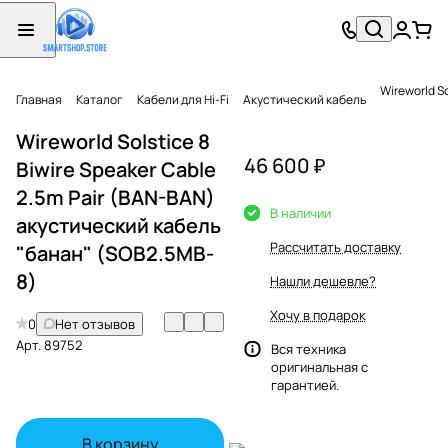
Wireworld S
Главная
Каталог
Кабели для Hi-Fi
Акустический кабель
Wireworld Solstice 8
46 600 ₽
Biwire Speaker Cable
2.5m Pair (BAN-BAN)
В наличии
акустический кабель
Рассчитать доставку
"банан" (SOB2.5MB-
8)
Нашли дешевле?
Хочу в подарок
0
Нет отзывов
Арт.
89752
Вся техника
оригинальная с
гарантией.
В корзину