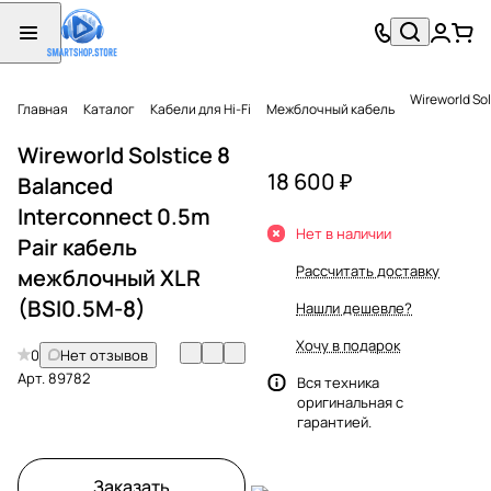
Wireworld So
Главная
Каталог
Кабели для Hi-Fi
Межблочный кабель
Wireworld Solstice 8
18 600 ₽
Balanced
Interconnect 0.5m
Нет в наличии
Pair кабель
Рассчитать доставку
межблочный XLR
(BSI0.5M-8)
Нашли дешевле?
Хочу в подарок
0
Нет отзывов
Арт.
89782
Вся техника
оригинальная с
гарантией.
Заказать