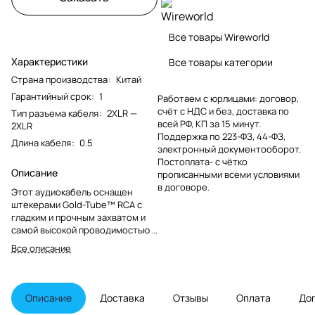
Все товары Wireworld
Характеристики
Все товары категории
Страна производства
:
Китай
Гарантийный срок
:
1
Работаем с юрлицами: договор,
счёт с НДС и без, доставка по
Тип разъема кабеля
:
2XLR —
всей РФ, КП за 15 минут.
2XLR
Поддержка по 223-ФЗ, 44-ФЗ,
Длина кабеля
:
0.5
электронный документооборот.
Постоплата- с чётко
Описание
прописанными всеми условиями
в договоре.
Этот аудиокабель оснащен
штекерами Gold-Tube™ RCA с
гладким и прочным захватом и
самой высокой проводимостью в
своем классе.
Все описание
Описание
Доставка
Отзывы
Оплата
До