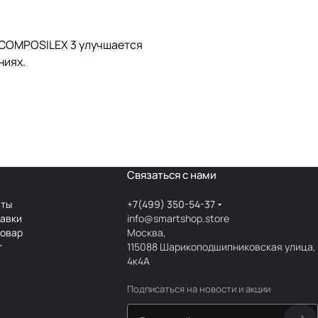
и COMPOSILEX 3 улучшается
ниях.
Связаться с нами
аты
+7(499) 350-54-37
тавки
info@smartshop.store
товар
Москва,
т
115088 Шарикоподшипниковская улица,
4к4А
Подписаться
на новости и акции