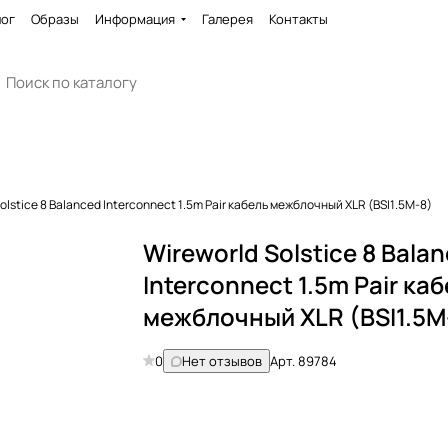
лог
Образы
Информация
Галерея
Контакты
olstice 8 Balanced Interconnect 1.5m Pair кабель межблочный XLR (BSI1.5M-8)
Wireworld Solstice 8 Bala
Interconnect 1.5m Pair ка
межблочный XLR (BSI1.5M
0
Нет отзывов
Арт.
89784