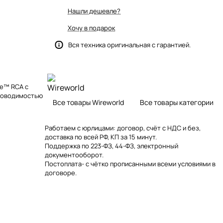
Нашли дешевле?
Хочу в подарок
Вся техника оригинальная с гарантией.
be™ RCA с
проводимостью
Все товары Wireworld
Все товары категории
Работаем с юрлицами: договор, счёт с НДС и без,
доставка по всей РФ, КП за 15 минут.
Поддержка по 223-ФЗ, 44-ФЗ, электронный
документооборот.
Постоплата- с чётко прописанными всеми условиями в
договоре.