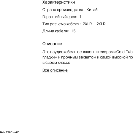
Характеристики
Страна производства
:
Китай
Гарантийный срок
:
1
Тип разъема кабеля
:
2XLR — 2XLR
Длина кабеля
:
1.5
Описание
Этот аудиокабель оснащен штекерами Gold-Tu
гладким и прочным захватом и самой высокой 
в своем классе.
Все описание
лнительно