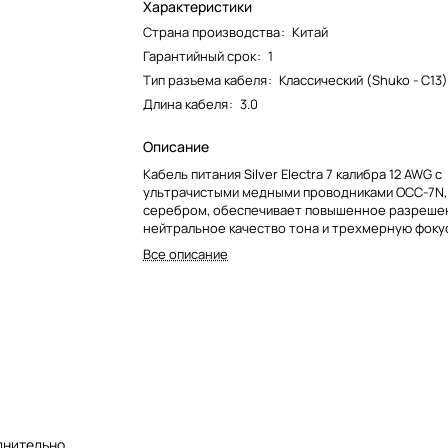
Характеристики
Страна производства
:
Китай
Гарантийный срок
:
1
Тип разъема кабеля
:
Классический (Shuko - С13
Длина кабеля
:
3.0
Описание
Кабель питания Silver Electra 7 калибра 12 AWG с
ультрачистыми медными проводниками OCC-7N,
серебром, обеспечивает повышенное разреше
нейтральное качество тона и трехмерную фоку
изображения, которые лучше, чем у Platinum Elec
Все описание
лнительно