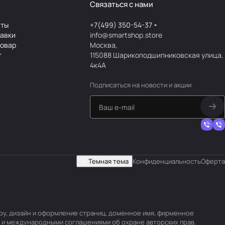
Связаться с нами
аты
+7(499) 350-54-37
тавки
info@smartshop.store
товар
Москва,
т
115088 Шарикоподшипниковская улица,
4к4А
Подписаться
на новости и акции
Темная тема
Конфиденциальность
Оферта
уру, дизайн и оформление страниц, доменное имя, фирменное
 и международными соглашениями об охране авторских прав.