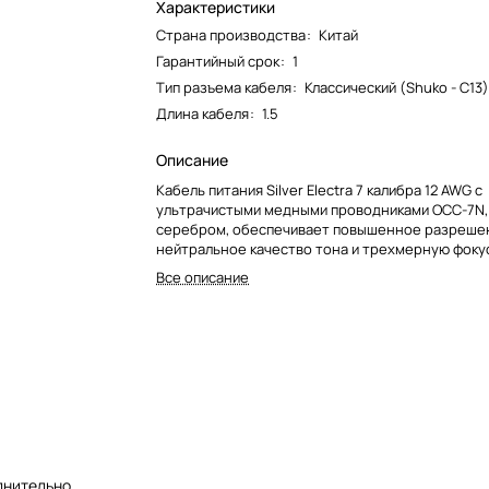
Характеристики
Страна производства
:
Китай
Гарантийный срок
:
1
Тип разъема кабеля
:
Классический (Shuko - С13
Длина кабеля
:
1.5
Описание
Кабель питания Silver Electra 7 калибра 12 AWG с
ультрачистыми медными проводниками OCC-7N,
серебром, обеспечивает повышенное разреше
нейтральное качество тона и трехмерную фоку
изображения, которые лучше, чем у Platinum Elec
Все описание
лнительно