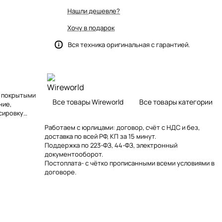
Нашли дешевле?
Хочу в подарок
)
Вся техника оригинальная с гарантией.
 покрытыми
Все товары Wireworld
Все товары категории
ние,
сировку
tra.
Работаем с юрлицами: договор, счёт с НДС и без,
доставка по всей РФ, КП за 15 минут.
Поддержка по 223-ФЗ, 44-ФЗ, электронный
документооборот.
Постоплата- с чётко прописанными всеми условиями в
договоре.