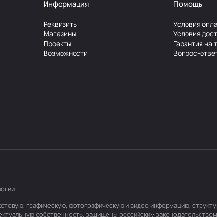
Информация
Помощь
Реквизиты
Условия опл
Магазины
Условия дос
Проекты
Гарантия на 
Возможности
Вопрос-отве
логии
.
текстовую, графическую, фотографическую и видео информацию, структ
лектуальную собственность, защищены российским законодательством