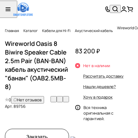
Wireworld O
Главная
Каталог
Кабели для Hi-Fi
Акустический кабель
Wireworld Oasis 8
83 200 ₽
Biwire Speaker Cable
2.5m Pair (BAN-BAN)
Нет в наличии
кабель акустический
Рассчитать доставку
"банан" (OAB2.5MB-
8)
Нашли дешевле?
Хочу в подарок
0
Нет отзывов
Арт.
89756
Вся техника
оригинальная с
гарантией.
Заказать