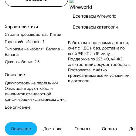
Все товары Wireworld
Характеристики
Все товары категории
Страна производства
:
Китай
Гарантийный срок
:
1
Работаем с юрлицами: договор,
счёт с НДС и без, доставка по
Тип разъема кабеля
:
Banana —
всей РФ, КП за 15 минут.
Banana
Поддержка по 223-ФЗ, 44-ФЗ,
Длина кабеля
:
2.5
электронный документооборот.
Постоплата- с чётко
Описание
прописанными всеми условиями
в договоре.
Двухпроводные перемычки
Oasis адаптируют кабели
динамиков стандартной
конфигурации к динамикам с 4-
клеммными двухпроводными
Все описание
входами.
Описание
Доставка
Отзывы
Оплата
До