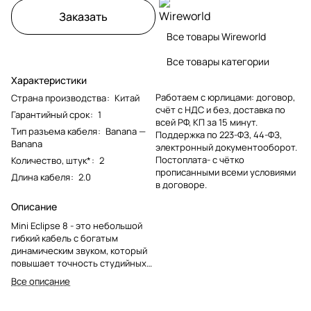
Заказать
Все товары Wireworld
Все товары категории
Характеристики
Работаем с юрлицами: договор,
Страна производства
:
Китай
счёт с НДС и без, доставка по
Гарантийный срок
:
1
всей РФ, КП за 15 минут.
Тип разъема кабеля
:
Banana —
Поддержка по 223-ФЗ, 44-ФЗ,
Banana
электронный документооборот.
Постоплата- с чётко
Количество, штук*
:
2
прописанными всеми условиями
Длина кабеля
:
2.0
в договоре.
Описание
Mini Eclipse 8 - это небольшой
гибкий кабель с богатым
динамическим звуком, который
повышает точность студийных
мониторов, а также
Все описание
пользовательских установок.