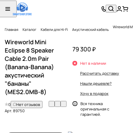
Wireworld M
Главная
Каталог
Кабели для Hi-Fi
Акустический кабель
Wireworld Mini
79 300 ₽
Eclipse 8 Speaker
Cable 2.0m Pair
Нет в наличии
(Banana-Banana)
Рассчитать доставку
акустический
"бананы"
Нашли дешевле?
(MES2.0MB-8)
Хочу в подарок
Вся техника
0
Нет отзывов
оригинальная с
Арт.
89750
гарантией.