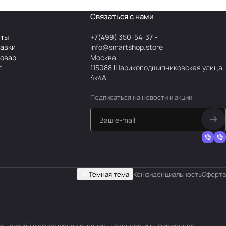
Связаться с нами
аты
+7(499) 350-54-37
тавки
info@smartshop.store
товар
Москва,
т
115088 Шарикоподшипниковская улица,
4к4А
Подписаться
на новости и акции
Темная тема
Конфиденциальность
Оферта