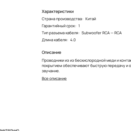
Характеристики
Страна производства
:
Китай
Гарантийный срок
:
1
Тип разъема кабеля
:
Subwoofer RCA — RCA
Длина кабеля
:
4.0
Описание
Проводники из из бескислородной меди и конта
покрытием обеспечивают быструю передачу и 
звучание.
Все описание
лнительно