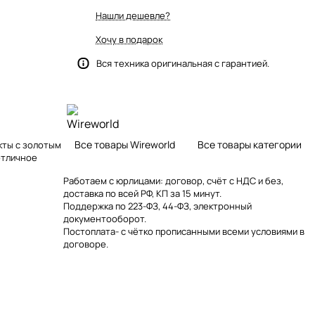
Нашли дешевле?
Хочу в подарок
Вся техника оригинальная с гарантией.
Все товары Wireworld
Все товары категории
кты с золотым
отличное
Работаем с юрлицами: договор, счёт с НДС и без,
доставка по всей РФ, КП за 15 минут.
Поддержка по 223-ФЗ, 44-ФЗ, электронный
документооборот.
Постоплата- с чётко прописанными всеми условиями в
договоре.