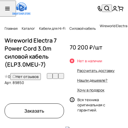
Wireworld Electr
Главная
Каталог
Кабели для Hi-Fi
Силовой кабель
Wireworld Electra 7
70 200 ₽/
шт
Power Cord 3.0m
силовой кабель
Нет в наличии
(ELP3.0MEU-7)
Рассчитать доставку
0
Нет отзывов
Нашли дешевле?
Арт.
89850
Хочу в подарок
Вся техника
оригинальная с
гарантией.
Заказать