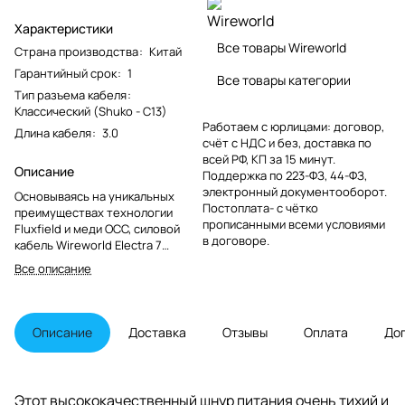
Характеристики
Все товары Wireworld
Страна производства
:
Китай
Гарантийный срок
:
1
Все товары категории
Тип разъема кабеля
:
Классический (Shuko - С13)
Работаем с юрлицами: договор,
Длина кабеля
:
3.0
счёт с НДС и без, доставка по
всей РФ, КП за 15 минут.
Описание
Поддержка по 223-ФЗ, 44-ФЗ,
электронный документооборот.
Основываясь на уникальных
Постоплата- с чётко
преимуществах технологии
прописанными всеми условиями
Fluxfield и меди OCC, силовой
в договоре.
кабель Wireworld Electra 7
обеспечивает значительное
Все описание
улучшение четкости и
фокусировки изображения, что
может превратить отличную
систему в действительно
Описание
Доставка
Отзывы
Оплата
До
исключительную.
Этот высококачественный шнур питания очень тихий и