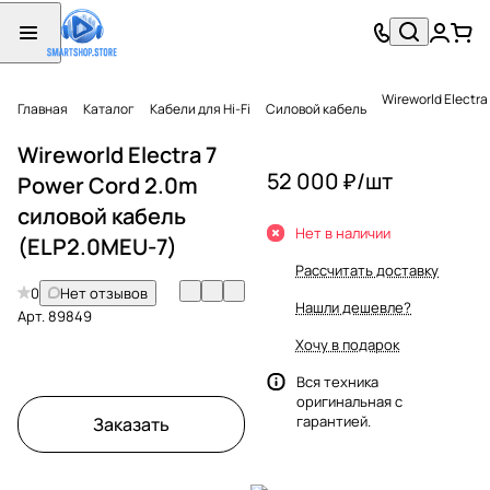
Wireworld Electr
Главная
Каталог
Кабели для Hi-Fi
Силовой кабель
Wireworld Electra 7
52 000 ₽/
шт
Power Cord 2.0m
силовой кабель
Нет в наличии
(ELP2.0MEU-7)
Рассчитать доставку
0
Нет отзывов
Нашли дешевле?
Арт.
89849
Хочу в подарок
Вся техника
оригинальная с
гарантией.
Заказать