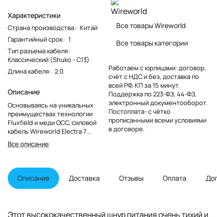
Характеристики
Все товары Wireworld
Страна производства
:
Китай
Гарантийный срок
:
1
Все товары категории
Тип разъема кабеля
:
Классический (Shuko - С13)
Работаем с юрлицами: договор,
Длина кабеля
:
2.0
счёт с НДС и без, доставка по
всей РФ, КП за 15 минут.
Описание
Поддержка по 223-ФЗ, 44-ФЗ,
электронный документооборот.
Основываясь на уникальных
Постоплата- с чётко
преимуществах технологии
прописанными всеми условиями
Fluxfield и меди OCC, силовой
в договоре.
кабель Wireworld Electra 7
обеспечивает значительное
Все описание
улучшение четкости и
фокусировки изображения, что
может превратить отличную
систему в действительно
Описание
Доставка
Отзывы
Оплата
До
исключительную.
Этот высококачественный шнур питания очень тихий и