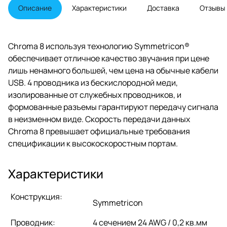
категориях, Wireworld
Описание
Характеристики
Доставка
Отзывы
обеспечивает тональную
четкость и широчайший
динамический диапазон в своих
USB кабелях.
Chroma 8 используя технологию Symmetricon®
обеспечивает отличное качество звучания при цене
лишь ненамного большей, чем цена на обычные кабели
USB. 4 проводника из бескислородной меди,
изолированные от служебных проводников, и
формованные разъемы гарантируют передачу сигнала
в неизменном виде. Скорость передачи данных
Chroma 8 превышает официальные требования
спецификации к высокоскоростным портам.
Характеристики
Конструкция:
Symmetricon
Проводник:
4 сечением 24 AWG / 0,2 кв.мм