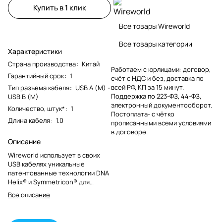
Купить в 1 клик
Все товары Wireworld
Все товары категории
Характеристики
Страна производства
:
Китай
Работаем с юрлицами: договор,
Гарантийный срок
:
1
счёт с НДС и без, доставка по
всей РФ, КП за 15 минут.
Тип разъема кабеля
:
USB A (M) -
Поддержка по 223-ФЗ, 44-ФЗ,
USB B (M)
электронный документооборот.
Количество, штук*
:
1
Постоплата- с чётко
Длина кабеля
:
1.0
прописанными всеми условиями
в договоре.
Описание
Wireworld использует в своих
USB кабелях уникальные
патентованные технологии DNA
Helix® и Symmetricon® для
минимизации джиттера, путем
Все описание
сохранения прямоугольной
формы сигнала. Используя эти
технологии во всех ценовых