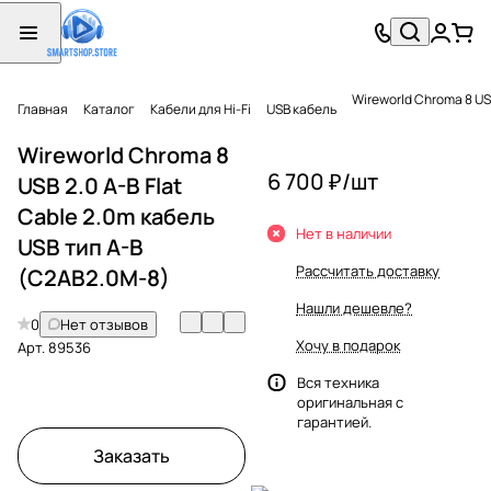
Wireworld Chroma 8 US
Главная
Каталог
Кабели для Hi-Fi
USB кабель
Wireworld Chroma 8
6 700 ₽/
шт
USB 2.0 A-B Flat
Cable 2.0m кабель
Нет в наличии
USB тип A-B
Рассчитать доставку
(C2AB2.0M-8)
Нашли дешевле?
0
Нет отзывов
Хочу в подарок
Арт.
89536
Вся техника
оригинальная с
гарантией.
Заказать