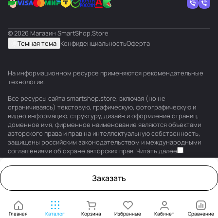
© 2026 Магазин SmartShop.Store
Темная тема
Конфиденциальность
Оферта
На информационном ресурсе применяются
рекомендательные
технологии
.
Все ресурсы сайта smartshop.store, включая (но не
ограничиваясь) текстовую, графическую, фотографическую и
видео информацию, структуру, дизайн и оформление страниц,
доменное имя, фирменное наименование являются объектами
авторского права и прав на интеллектуальную собственность,
защищены российским законодательством и международными
соглашениями об охране авторских прав.
Читать далее
Заказать
Главная
Каталог
Корзина
Избранные
Кабинет
Сравнение