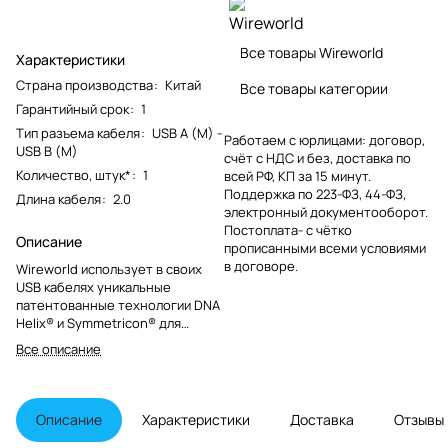
Все товары Wireworld
Характеристики
Страна производства
:
Китай
Все товары категории
Гарантийный срок
:
1
Тип разъема кабеля
:
USB A (M) -
Работаем с юрлицами: договор,
USB B (M)
счёт с НДС и без, доставка по
Количество, штук*
:
1
всей РФ, КП за 15 минут.
Поддержка по 223-ФЗ, 44-ФЗ,
Длина кабеля
:
2.0
электронный документооборот.
Постоплата- с чётко
Описание
прописанными всеми условиями
в договоре.
Wireworld использует в своих
USB кабелях уникальные
патентованные технологии DNA
Helix® и Symmetricon® для
минимизации джиттера, путем
Все описание
сохранения прямоугольной
формы сигнала. Используя эти
технологии во всех ценовых
категориях, Wireworld
Описание
Характеристики
Доставка
Отзывы
обеспечивает тональную