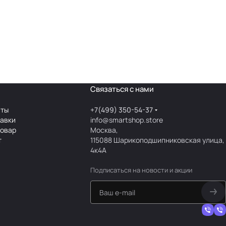
Связаться с нами
аты
+7(499) 350-54-37
тавки
info@smartshop.store
товар
Москва,
т
115088 Шарикоподшипниковская улица,
4к4А
Подписаться
на новости и акции