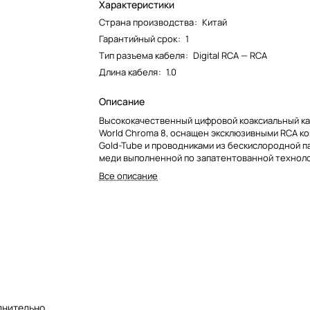
Характеристики
Страна производства
:
Китай
Гарантийный срок
:
1
Тип разъема кабеля
:
Digital RCA — RCA
Длина кабеля
:
1.0
Описание
Высококачественный цифровой коаксиальный ка
World Chroma 8, оснащен эксклюзивными RCA к
Gold-Tube и проводниками из бескислородной 
меди выполненной по запатентованной технолог
Все описание
лнительно