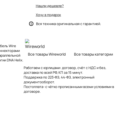
Нашли дешевле?
Хочу в подарок
Вся техника оригинальная с гарантией.
бель Wire
оннекторами
Все товары Wireworld
Все товары категории
параллельной
ии DNA Helix.
Работаем с юрлицами: договор, счёт с НДС и без,
доставка по всей РФ, КП за 15 минут.
Поддержка по 223-ФЗ, 44-ФЗ, электронный
документооборот.
Постоплата- с чётко прописанными всеми условиями в
договоре.