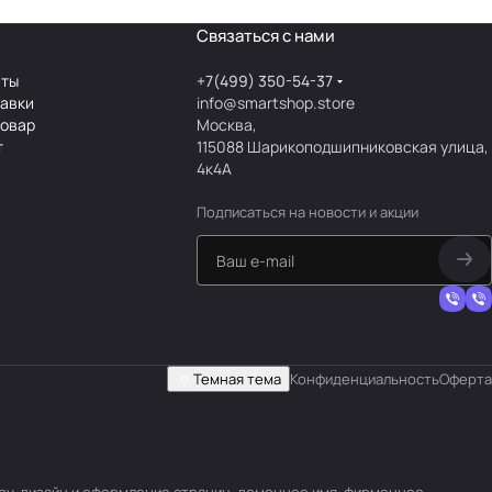
Связаться с нами
аты
+7(499) 350-54-37
тавки
info@smartshop.store
товар
Москва,
т
115088 Шарикоподшипниковская улица,
4к4А
Подписаться
на новости и акции
Темная тема
Конфиденциальность
Оферта