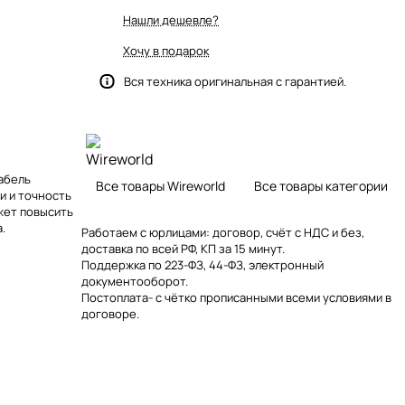
Нашли дешевле?
Хочу в подарок
)
Вся техника оригинальная с гарантией.
абель
Все товары Wireworld
Все товары категории
и и точность
жет повысить
.
Работаем с юрлицами: договор, счёт с НДС и без,
доставка по всей РФ, КП за 15 минут.
Поддержка по 223-ФЗ, 44-ФЗ, электронный
документооборот.
Постоплата- с чётко прописанными всеми условиями в
договоре.