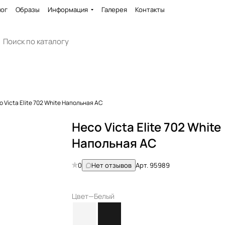
лог
Образы
Информация
Галерея
Контакты
o Victa Elite 702 White Напольная АС
Heco Victa Elite 702 White
Напольная АС
0
Нет отзывов
Арт.
95989
Цвет
—
Белый