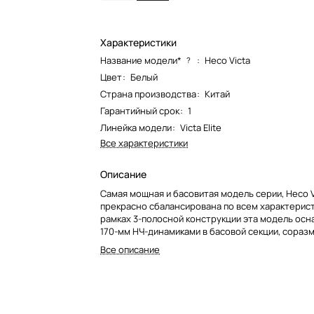
Характеристики
Название модели*
:
Heco Victa
?
Цвет
:
Белый
Страна производства
:
Китай
Гарантийный срок
:
1
Линейка модели
:
Victa Elite
Все характеристики
Описание
Самая мощная и басовитая модель серии, Heco Vi
прекрасно сбалансирована по всем характерист
рамках 3-полосной конструкции эта модель ос
170-мм НЧ-динамиками в басовой секции, сораз
динамиком, а также ВЧ-динамиком с 28-мм купол
Все описание
Диффузоры НЧ-динамиков и СЧ-динамиков выпо
отлично зарекомендовавшего себя во многих с
материала: длинноволокнистой крафт-бумаги. 
уверенно воспроизводит частоты вплоть до 25 
конце частотной шкалы ВЧ-динамик воспроизво