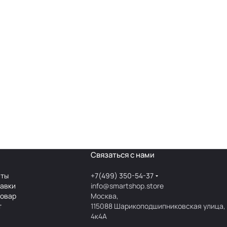
Связаться с нами
аты
+7(499) 350-54-37
тавки
info@smartshop.store
товар
Москва,
т
115088 Шарикоподшипниковская улица,
4к4А