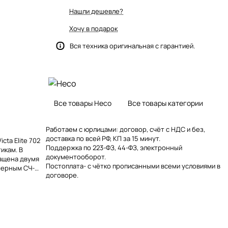
Нашли дешевле?
Хочу в подарок
Вся техника оригинальная с гарантией.
Все товары Heco
Все товары категории
Работаем с юрлицами: договор, счёт с НДС и без,
доставка по всей РФ, КП за 15 минут.
cta Elite 702
Поддержка по 223-ФЗ, 44-ФЗ, электронный
икам. В
документооборот.
нащена двумя
Постоплата- с чётко прописанными всеми условиями в
мерным СЧ-
договоре.
ом.
лнены из
ериях Heco
Дуэт вуферов
Гц. На другом
дит музыку до