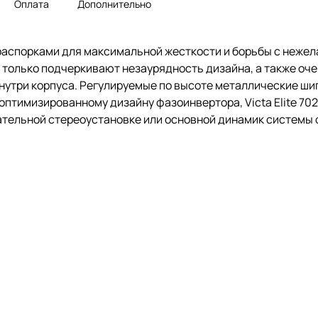
Оплата
Дополнительно
40 000 Гц.
 распорками для максимальной жесткости и борьбы с неже
 только подчеркивают незаурядность дизайна, а также оч
внутри корпуса. Регулируемые по высоте металлические ш
птимизированному дизайну фазоинвертора, Victa Elite 70
ательной стереоустановке или основной динамик системы об