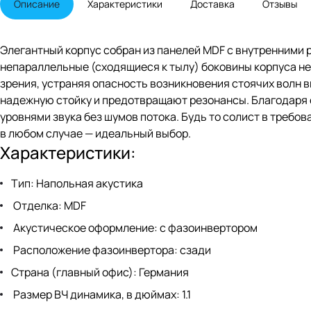
Описание
Характеристики
Доставка
Отзывы
Элегантный корпус собран из панелей MDF с внутренними
непараллельные (сходящиеся к тылу) боковины корпуса не
зрения, устраняя опасность возникновения стоячих волн 
надежную стойку и предотвращают резонансы. Благодаря о
уровнями звука без шумов потока. Будь то солист в требов
в любом случае — идеальный выбор.
Характеристики:
Тип: Напольная акустика
Отделка: MDF
Акустическое оформление: с фазоинвертором
Расположение фазоинвертора: сзади
Страна (главный офис): Германия
Размер ВЧ динамика, в дюймах: 1.1