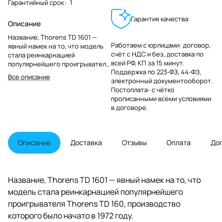
Гарантийный срок
:
1
Гарантия качества
Описание
Название, Thorens TD 1601 —
Работаем с юрлицами: договор,
явный намек на то, что модель
счёт с НДС и без, доставка по
стала реинкарнацией
всей РФ, КП за 15 минут.
популярнейшего проигрывателя
Поддержка по 223-ФЗ, 44-ФЗ,
Thorens TD 160, производство
Все описание
электронный документооборот.
которого было начато в 1972
Постоплата- с чётко
году.
прописанными всеми условиями
в договоре.
Описание
Доставка
Отзывы
Оплата
До
Название, Thorens TD 1601 — явный намек на то, что
модель стала реинкарнацией популярнейшего
проигрывателя Thorens TD 160, производство
которого было начато в 1972 году.