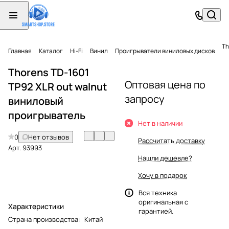
Th
Главная
Каталог
Hi-Fi
Винил
Проигрыватели виниловых дисков
Thorens TD-1601
Оптовая цена по
TP92 XLR out walnut
запросу
виниловый
проигрыватель
Нет в наличии
0
Нет отзывов
Рассчитать доставку
Арт.
93993
Нашли дешевле?
Хочу в подарок
Вся техника
оригинальная с
Характеристики
гарантией.
Страна производства
:
Китай