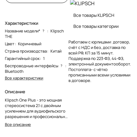
Все товары KLIPSCH
Характеристики
Все товары категории
Название модели*
:
Klipsch
?
THE
Работаем с юрлицами: договор,
Цвет
:
Коричневый
счёт с НДС и без, доставка по
Страна производства
:
Китай
всей РФ, КП за 15 минут.
Гарантийный срок
:
1
Поддержка по 223-ФЗ, 44-ФЗ,
электронный документооборот.
Беспроводные интерфейсы
:
?
Постоплата- с чётко
Bluetooth
прописанными всеми условиями
Все характеристики
в договоре.
Описание
Klipsch One Plus - это мощная
стереосистема 2.1 с двойным
усилением для аудиофильского
разрешения и профессионально
настроенная акустиками Klipsch
Все описание
для обеспечения кристально
чистого звучания с