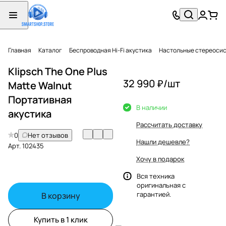
Главная
Каталог
Беспроводная Hi-Fi акустика
Настольные стереоси
Klipsch The One Plus
32 990 ₽/
шт
Matte Walnut
Портативная
В наличии
акустика
Рассчитать доставку
0
Нет отзывов
Нашли дешевле?
Арт.
102435
Хочу в подарок
Вся техника
оригинальная с
гарантией.
В корзину
Купить в 1 клик