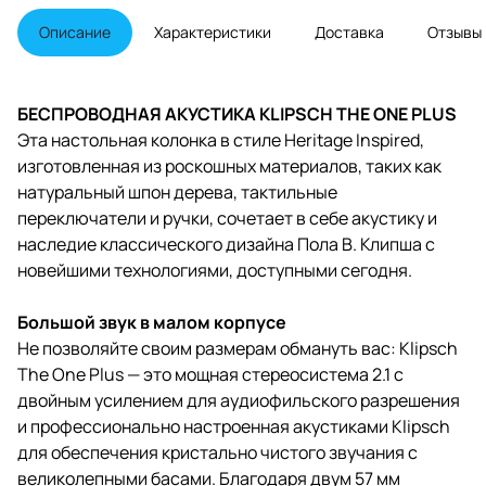
великолепными басами.
Благодаря двум 2.25-дюймовым
Описание
Характеристики
Доставка
Отзывы
полнодиапазонным динамикам и
4.5-дюймовому
низкочастотному динамику вы
будете удивлены качеством
БЕСПРОВОДНАЯ АКУСТИКА KLIPSCH THE ONE PLUS
звука, которое достигается в
Эта настольная колонка в стиле Heritage Inspired,
таком небольшом корпусе.
изготовленная из роскошных материалов, таких как
натуральный шпон дерева, тактильные
переключатели и ручки, сочетает в себе акустику и
наследие классического дизайна Пола В. Клипша с
новейшими технологиями, доступными сегодня.
Большой звук в малом корпусе
Не позволяйте своим размерам обмануть вас: Klipsch
The One Plus — это мощная стереосистема 2.1 с
двойным усилением для аудиофильского разрешения
и профессионально настроенная акустиками Klipsch
для обеспечения кристально чистого звучания с
великолепными басами. Благодаря двум 57 мм