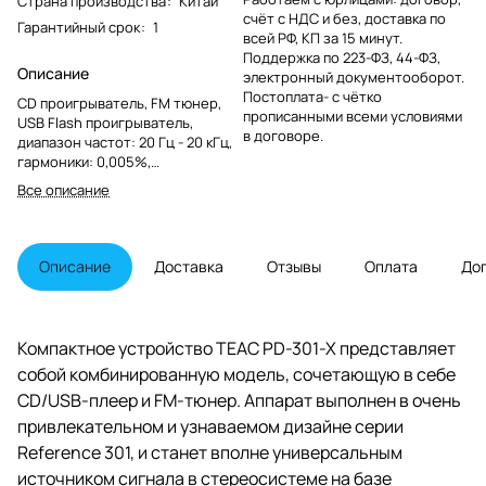
Страна производства
:
Китай
счёт с НДС и без, доставка по
Гарантийный срок
:
1
всей РФ, КП за 15 минут.
Поддержка по 223-ФЗ, 44-ФЗ,
Описание
электронный документооборот.
Постоплата- с чётко
CD проигрыватель, FM тюнер,
прописанными всеми условиями
USB Flash проигрыватель,
в договоре.
диапазон частот: 20 Гц - 20 кГц,
гармоники: 0,005%,
соотношение сигнал/шум: 113
Все описание
дБ, воспроизводимые диски: CD-
DA, CD-ROM, CD-R/RW, медиа
форматы: WAV, MP3, WMA, AAC
files, аудио ЦАП: BurrBrown
Описание
Доставка
Отзывы
Оплата
До
PCM5142, 32-бит, аудио входы: 1
х USB тип А, аудио выходы: 1 х
RCA, 1 x S/PDIF (RCA), 1 x Toslink
Компактное устройство TEAC PD-301-X представляет
собой комбинированную модель, сочетающую в себе
CD/USB-плеер и FM-тюнер. Аппарат выполнен в очень
привлекательном и узнаваемом дизайне серии
Reference 301, и станет вполне универсальным
источником сигнала в стереосистеме на базе