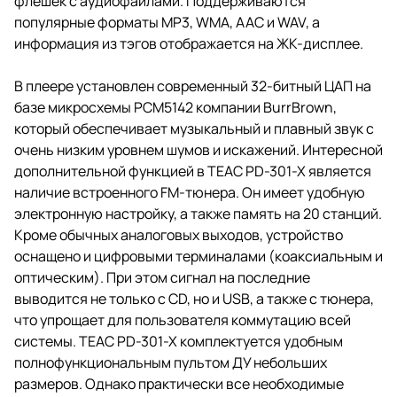
флешек с аудиофайлами. Поддерживаются
популярные форматы MP3, WMA, AAC и WAV, а
информация из тэгов отображается на ЖК-дисплее.
В плеере установлен современный 32-битный ЦАП на
базе микросхемы PCM5142 компании BurrBrown,
который обеспечивает музыкальный и плавный звук с
очень низким уровнем шумов и искажений. Интересной
дополнительной функцией в TEAC PD-301-X является
наличие встроенного FM-тюнера. Он имеет удобную
электронную настройку, а также память на 20 станций.
Кроме обычных аналоговых выходов, устройство
оснащено и цифровыми терминалами (коаксиальным и
оптическим). При этом сигнал на последние
выводится не только с CD, но и USB, а также с тюнера,
что упрощает для пользователя коммутацию всей
системы. TEAC PD-301-X комплектуется удобным
полнофункциональным пультом ДУ небольших
размеров. Однако практически все необходимые