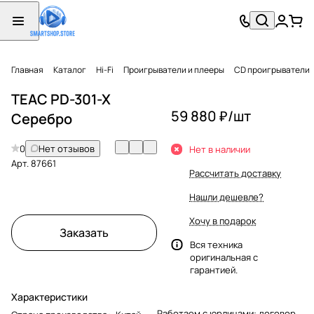
Главная
Каталог
Hi-Fi
Проигрыватели и плееры
CD проигрыватели
TEAC PD-301-X
59 880 ₽/
шт
Серебро
0
Нет отзывов
Нет в наличии
Арт.
87661
Рассчитать доставку
Нашли дешевле?
Хочу в подарок
Заказать
Вся техника
оригинальная с
гарантией.
Характеристики
Работаем с юрлицами: договор,