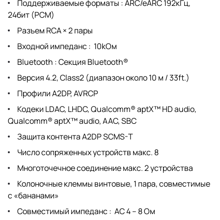
Поддерживаемые форматы : ARC/eARC 192кГц,
24бит (PCM)
Разъем RCA × 2 пары
Входной импеданс : 10kОм
Bluetooth : Секция Bluetooth®
Версия 4.2, Class2 (диапазон около 10 м / 33ft.)
Профили A2DP, AVRCP
Кодеки LDAC, LHDC, Qualcomm® aptX™ HD audio,
Qualcomm® aptX™ audio, AAC, SBC
Защита контента A2DP SCMS-T
Число сопряженных устройств макс. 8
Многоточечное соединение макс. 2 устройства
Колоночные клеммы винтовые, 1 пара, совместимые
с «бананами»
Совместимый импеданс : АС 4 – 8 Ом