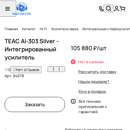
Главная
Каталог
Hi-Fi
Усилители звука
Интегральные стереоусили
TEAC AI-303 Silver -
105 880 ₽/
шт
Интегрированный
усилитель
Нет в наличии
0
Нет отзывов
Рассчитать доставку
Арт.
94678
Нашли дешевле?
Хочу в подарок
Вся техника
Заказать
оригинальная с
гарантией.
Работаем с юрлицами: договор,