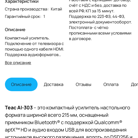
Характеристики
счёт с НДС и без, доставка по
Страна производства
:
Китай
всей РФ, КП за 15 минут.
Гарантийный срок
:
1
Поддержка по 223-ФЗ, 44-ФЗ,
электронный документооборот.
Постоплата- с чётко
Описание
прописанными всеми условиями
Компактный усилитель.
в договоре.
Подключение от телевизора с
помощью одного кабеля HDMI.
Поддержка аудиоформатов
высокого разрешения DSD512 и
Все описание
PCM 384/32. Широкий выбор
цифровых входов: HDMI, USB-C,
коаксиальный и оптический.
Встроенный приемник Bluetooth
Описание
Доставка
Отзывы
Оплата
До
с поддержкой LDAC и Qualcomm
aptX HD. Две пары аудиовходов
для гибкости.
Высокопроизводительный
Teac AI-303
– это компактный усилитель настольного
усилитель мощности Ncore от
формата шириной всего 215 мм, оснащенный
Hypex.
приемником Bluetooth® с поддержкой Qualcomm®
aptX™ HD и аудио входом USB для воспроизведения
источников высокого разрешения, вплоть до DSD256 и