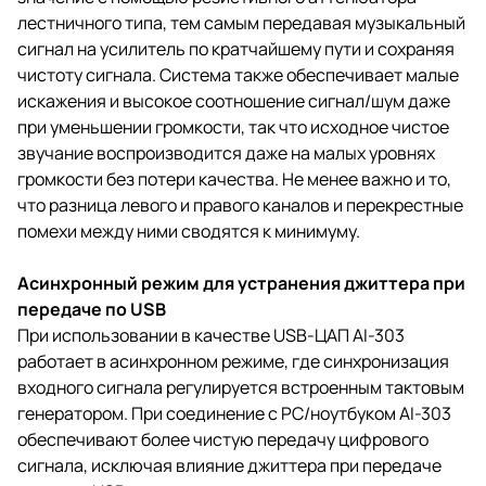
лестничного типа, тем самым передавая музыкальный
сигнал на усилитель по кратчайшему пути и сохраняя
чистоту сигнала. Система также обеспечивает малые
искажения и высокое соотношение сигнал/шум даже
при уменьшении громкости, так что исходное чистое
звучание воспроизводится даже на малых уровнях
громкости без потери качества. Не менее важно и то,
что разница левого и правого каналов и перекрестные
помехи между ними сводятся к минимуму.
Асинхронный режим для устранения джиттера при
передаче по USB
При использовании в качестве USB-ЦАП AI-303
работает в асинхронном режиме, где синхронизация
входного сигнала регулируется встроенным тактовым
генератором. При соединение с PC/ноутбуком AI-303
обеспечивают более чистую передачу цифрового
сигнала, исключая влияние джиттера при передаче