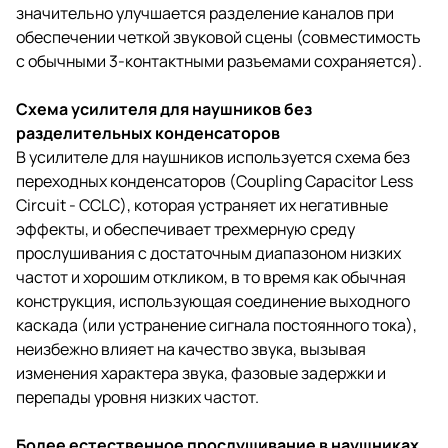
значительно улучшается разделение каналов при
обеспечении четкой звуковой сцены (совместимость
с обычными 3-контактными разъемами сохраняется).
Схема усилителя для наушников без
разделительных конденсаторов
В усилителе для наушников используется схема без
переходных конденсаторов (Coupling Capacitor Less
Circuit - CCLC), которая устраняет их негативные
эффекты, и обеспечивает трехмерную среду
прослушивания с достаточным диапазоном низких
частот и хорошим откликом, в то время как обычная
конструкция, использующая соединение выходного
каскада (или устранение сигнала постоянного тока),
неизбежно влияет на качество звука, вызывая
изменения характера звука, фазовые задержки и
перепады уровня низких частот.
Более естественное прослушивание в наушниках,