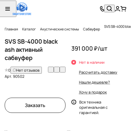
SVS SB-4000 bla
Главная
Каталог
Акустические системы
Сабвуфер
SVS SB-4000 black
391 000 ₽/
шт
ash активный
сабвуфер
Нет в наличии
0
Нет отзывов
Рассчитать доставку
Арт.
90502
Нашли дешевле?
Хочу в подарок
Вся техника
Заказать
оригинальная с
гарантией.