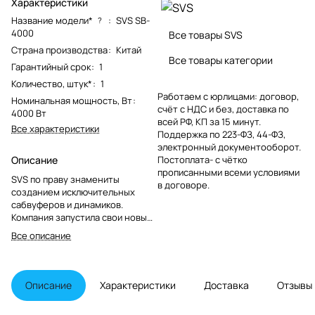
Характеристики
Название модели*
:
SVS SB-
?
4000
Все товары SVS
Страна производства
:
Китай
Все товары категории
Гарантийный срок
:
1
Количество, штук*
:
1
Работаем с юрлицами: договор,
Номинальная мощность, Вт
:
счёт с НДС и без, доставка по
4000 Вт
всей РФ, КП за 15 минут.
Все характеристики
Поддержка по 223-ФЗ, 44-ФЗ,
электронный документооборот.
Описание
Постоплата- с чётко
прописанными всеми условиями
SVS по праву знамениты
в договоре.
созданием исключительных
сабвуферов и динамиков.
Компания запустила свои новые
сабвуферы 4000 Series, которые
Все описание
будут обладать эталонным
качеством и премиальными
функциями по привлекательным
ценам.
Описание
Характеристики
Доставка
Отзывы