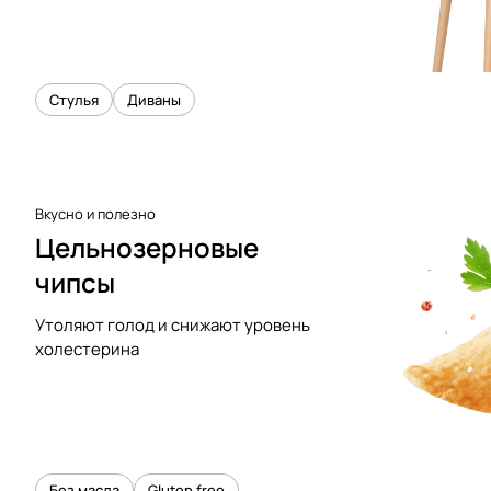
Стулья
Диваны
Вкусно и полезно
Цельнозерновые
чипсы
Утоляют голод и снижают уровень
холестерина
Без масла
Gluten free