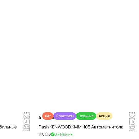
Хит
Советуем
Новинка
Акция
4 670 ₽/
шт
обильные
Flash KENWOOD KMM-105 Автомагнитола
0
0
В наличии