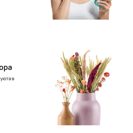
кора
уюта в