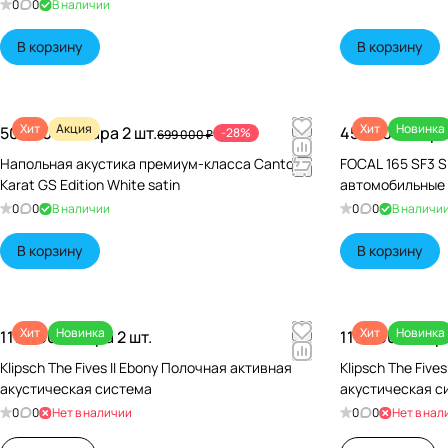
0
0
В наличии
В корзину
В корзину
Хит
Акция
Хит
Новинка
500 000 ₽/
Пара 2 шт.
45 640 ₽/
Пара
-28%
699 000 ₽
Напольная акустика премиум-класса Canton
FOCAL 165 SF3 S
Karat GS Edition White satin
автомобильные
0
0
В наличии
0
0
В наличи
В корзину
В корзину
Хит
Новинка
Хит
Новинка
119 990 ₽/
Пара 2 шт.
119 990 ₽/
Пара
Klipsch The Fives II Ebony Полочная активная
Klipsch The Five
акустическая система
акустическая с
0
0
Нет в наличии
0
0
Нет в нал