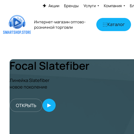
Акции
Бренды
Услуги
Компания
Б
Интернет-магазин оптово-
Каталог
розничной торговли
Focal Slatefiber
Линейка Slatefiber
новое поколение
ОТКРЫТЬ