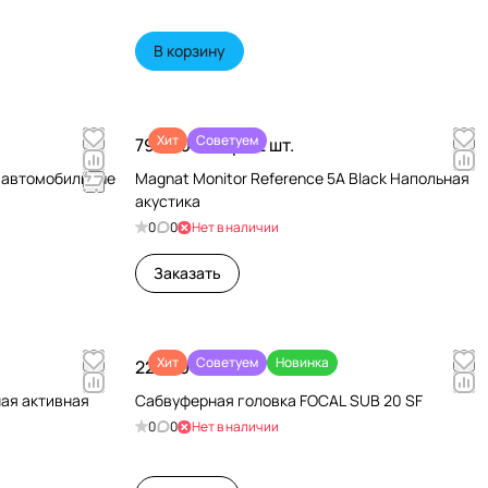
В корзину
Хит
Советуем
79 990 ₽/
Пара 2 шт.
и автомобильные
Magnat Monitor Reference 5A Black Напольная
акустика
0
0
Нет в наличии
Заказать
Хит
Советуем
Новинка
22 680 ₽/
шт
чная активная
Сабвуферная головка FOCAL SUB 20 SF
0
0
Нет в наличии