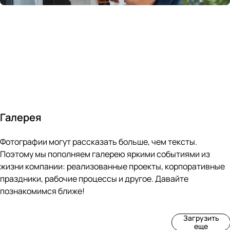
России
в
70&#37;
с
за 24
течение
всем
ведущими
часа
10 минут
покупателям
производите
Галерея
4
3
4
3
Фотографии могут рассказать больше, чем тексты.
фот
фот
фот
фот
о
о
о
о
Поэтому мы пополняем галерею яркими событиями из
Пр
Рек
Вы
Ма
жизни компании: реализованные проекты, корпоративные
оиз
онс
ста
рке
праздники, рабочие процессы и другое. Давайте
вод
тру
вка
т
познакомимся ближе!
ств
кци
«М
«Ар
о
я
ир
т-
Загрузить
нов
зда
ко
баз
еще