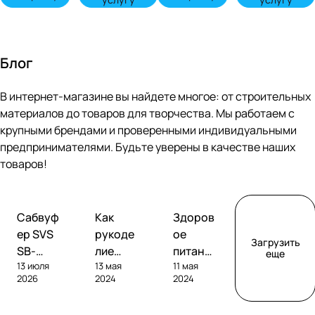
Блог
В интернет-магазине вы найдете многое: от строительных
материалов до товаров для творчества. Мы работаем с
крупными брендами и проверенными индивидуальными
предпринимателями. Будьте уверены в качестве наших
товаров!
Обзоры
Советы
Творчество
Сабвуф
Как
Здоров
сабвуферов
покупателям
ер SVS
рукоде
ое
Загрузить
SB-
лие
питание
еще
13 июля
13 мая
11 мая
1000
помога
без
2026
2024
2024
Pro
ет
глютен
развива
а: как