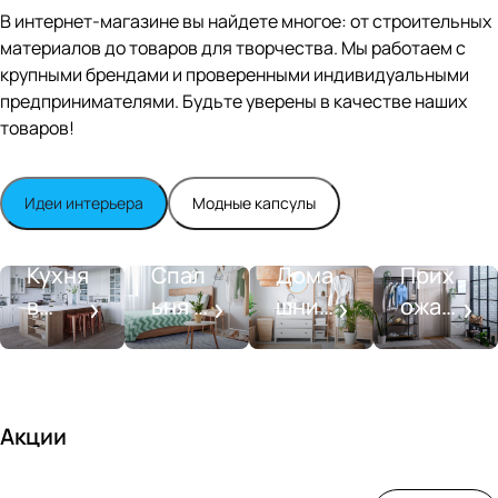
Editio
В интернет-магазине вы найдете многое: от строительных
n
материалов до товаров для творчества. Мы работаем с
Whit
крупными брендами и проверенными индивидуальными
e
satin
предпринимателями. Будьте уверены в качестве наших
товаров!
Идеи интерьера
Модные капсулы
Прихожа
Кухня
Спальня
Ванная
я
Кухня
Спал
Дома
Прих
в
ьня в
шний
ожая
стиле
совре
SPA-
со
моде
менн
салон
вкусо
рн
ом
м
стиле
Акции