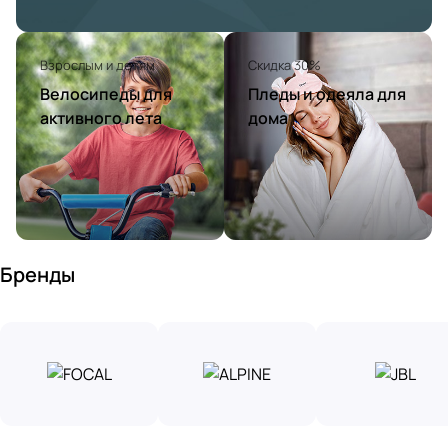
Взрослым и детям
Скидка 30%
Велосипеды для
Пледы и одеяла для
активного лета
дома
Бренды