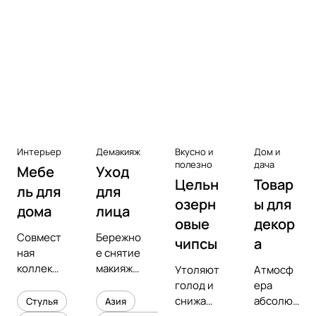
Аксессуары к виниловым
проигрывателям
Чистота
Интерьер
Демакияж
Вкусно и
Дом и
полезно
дача
Мебе
Уход
Цельн
Товар
ль для
для
озерн
ы для
дома
лица
овые
декор
Совмест
Бережно
чипсы
а
ная
е снятие
коллекц
макияжа
Утоляют
Атмосф
ия с
и
голод и
ера
предмет
увлажне
снижают
абсолют
Стулья
Азия
ным
ние