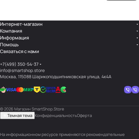
ой
ния
шек
ар»
лин
»
ейк
и
Интернет-магазин
Компания
кос
Информация
мет
Помощь
ики
Связаться с нами
+7(499) 350-54-37
info@smartshop.store
Москва, 115088 Шарикоподшипниковская улица, 4к4А
© 2026 Магазин SmartShop.Store
Темная тема
Конфиденциальность
Оферта
На информационном ресурсе применяются
рекомендательные