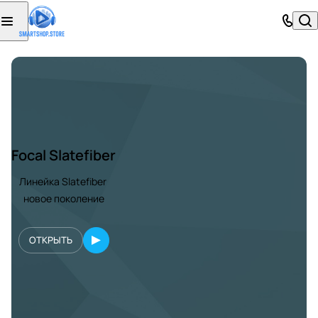
Focal Slatefiber
Линейка Slatefiber
новое поколение
ОТКРЫТЬ