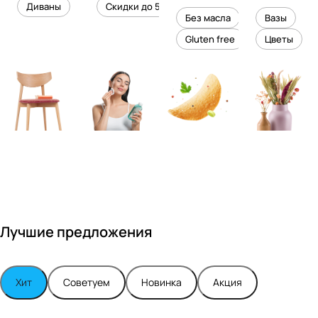
уровень
ного
Диваны
Скидки до 50%
дизайне
кожи
холесте
уюта в
Без масла
Вазы
ром
рина
вашем
Gluten free
Цветы
Максимо
интерье
м
ре
Турским
Лучшие предложения
Хит
Советуем
Новинка
Акция