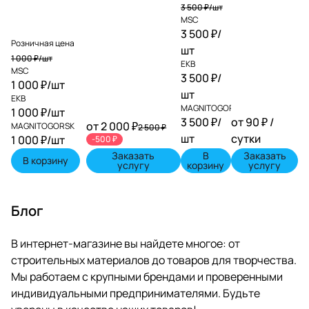
3 500 ₽/
шт
MSC
3 500 ₽/
Розничная цена
шт
1 000 ₽/
шт
EKB
MSC
3 500 ₽/
1 000 ₽/
шт
шт
EKB
MAGNITOGORSK
1 000 ₽/
шт
3 500 ₽/
от 90 ₽ /
от 2 000 ₽
MAGNITOGORSK
2 500 ₽
шт
сутки
1 000 ₽/
шт
-500 ₽
Заказать
В
Заказать
В корзину
услугу
корзину
услугу
Блог
В интернет-магазине вы найдете многое: от
строительных материалов до товаров для творчества.
Мы работаем с крупными брендами и проверенными
индивидуальными предпринимателями. Будьте