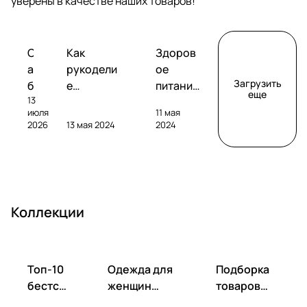
уверены в качестве наших товаров!
Обзоры
Советы
Творчество
С
Как
Здоров
сабвуферов
покупателям
а
рукодели
ое
Загрузить
б
е
питание
еще
13
в
помогает
без
июля
11 мая
у
развивать
глютена
2026
13 мая 2024
2024
ф
фантазию
: как
е
и
выбрать
р
улучшать
и
S
настроен
пригото
V
ие
вить?
Коллекции
S
S
B
-
Топ-10
Одежда для
Подборка
1
бестсе
женщин
товаров
0
ллеров
весна-лето
для