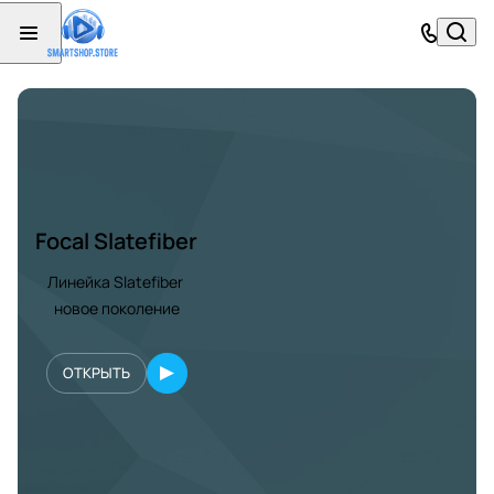
Focal Slatefiber
Линейка Slatefiber
новое поколение
ОТКРЫТЬ