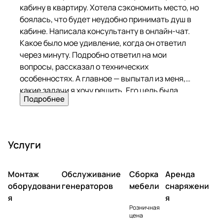
кабину в квартиру. Хотела сэкономить место, но
боялась, что будет неудобно принимать душ в
кабине. Написала консультанту в онлайн-чат.
Какое было мое удивление, когда он ответил
через минуту. Подробно ответил на мои
вопросы, рассказал о технических
особенностях. А главное — выпытал из меня,
какие задачи я хочу решить. Его цель была
Подробнее
помочь, а не продать! Я удивлена такому
подходу. Выбрала модель Misterio 3 000. Уж
очень захотела душ с гидромассажем. На
следующий день ребята привезли кабину и
Услуги
установили. Покупкой полностью довольна!
Монтаж
Обслуживание
Сборка
Аренда
оборудовани
генераторов
мебели
снаряжени
я
я
Розничная
цена