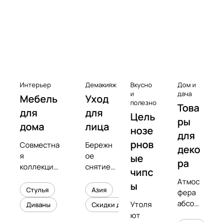
к
с
Чистота
е
с
с
у
а
Интерьер
Демакияж
Вкусно
Дом и
р
и
дача
Мебель
Уход
полезно
Това
ы
для
для
Цель
к
ры
дома
лица
нозе
в
для
рнов
Совместна
Бережн
и
деко
я
ое
ые
н
ра
коллекция
снятие
чипс
и
с
макияжа
Атмос
л
ы
предметны
и
Стулья
Азия
фера
о
м
увлажне
абсол
Утоля
Диваны
Скидки до 50%
в
дизайнеро
ние
ютног
ют
м
кожи