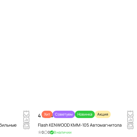
Хит
Советуем
Новинка
Акция
4 670 ₽/
шт
обильные
Flash KENWOOD KMM-105 Автомагнитола
0
0
В наличии