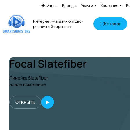
Акции
Бренды
Услуги
Компания
Б
Интернет-магазин оптово-
Каталог
розничной торговли
Focal Slatefiber
Линейка Slatefiber
новое поколение
ОТКРЫТЬ