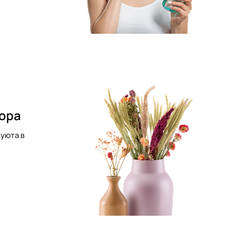
кора
уюта в