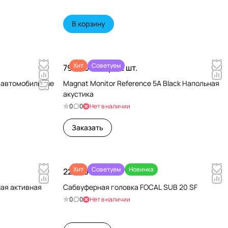
В корзину
Хит
Советуем
79 990 ₽/
Пара 2 шт.
и автомобильные
Magnat Monitor Reference 5A Black Напольная
акустика
0
0
Нет в наличии
Заказать
Хит
Советуем
Новинка
22 680 ₽/
шт
чная активная
Сабвуферная головка FOCAL SUB 20 SF
0
0
Нет в наличии