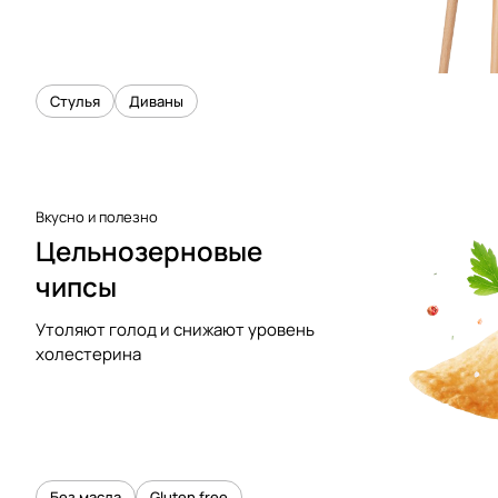
Стулья
Диваны
Вкусно и полезно
Цельнозерновые
чипсы
Утоляют голод и снижают уровень
холестерина
Без масла
Gluten free