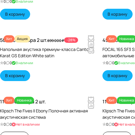
0
0
В наличии
В корзину
В корзину
Хит
Акция
Хит
Новинка
500 000 ₽/
Пара 2 шт.
45 640 ₽/
Пара
-28%
699 000 ₽
Напольная акустика премиум-класса Canton
FOCAL 165 SF3 S
Karat GS Edition White satin
автомобильные
0
0
В наличии
0
0
В наличи
В корзину
В корзину
Хит
Новинка
Хит
Новинка
119 990 ₽/
Пара 2 шт.
119 990 ₽/
Пара
Klipsch The Fives II Ebony Полочная активная
Klipsch The Five
акустическая система
акустическая с
0
0
Нет в наличии
0
0
Нет в нал