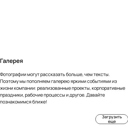
за 24
течение
всем
ведущими
часа
10 минут
покупателям
производите
Галерея
4
3
4
3
Фотографии могут рассказать больше, чем тексты.
фот
фот
фот
фот
о
о
о
о
Поэтому мы пополняем галерею яркими событиями из
Пр
Рек
Вы
Ма
жизни компании: реализованные проекты, корпоративные
оиз
онс
ста
рке
праздники, рабочие процессы и другое. Давайте
вод
тру
вка
т
познакомимся ближе!
ств
кци
«М
«Ар
о
я
ир
т-
Загрузить
нов
зда
ко
баз
еще
ой
ния
шек
ар»