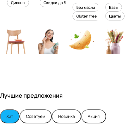
уровень
ного
Диваны
Скидки до 50%
дизайне
кожи
холесте
уюта в
Без масла
Вазы
ром
рина
вашем
Gluten free
Цветы
Максимо
интерье
м
ре
Турским
Лучшие предложения
Хит
Советуем
Новинка
Акция