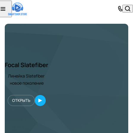
Focal Slatefiber
Линейка Slatefiber
новое поколение
ОТКРЫТЬ