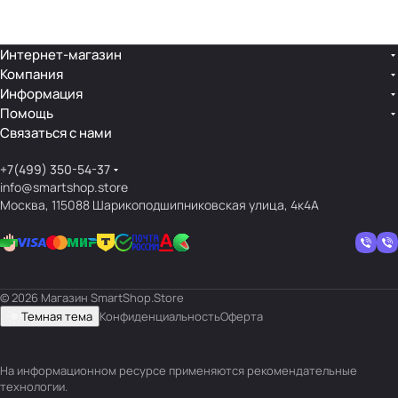
лин
»
ейк
и
Интернет-магазин
Компания
кос
Информация
мет
Помощь
ики
Связаться с нами
+7(499) 350-54-37
info@smartshop.store
Москва, 115088 Шарикоподшипниковская улица, 4к4А
© 2026 Магазин SmartShop.Store
Темная тема
Конфиденциальность
Оферта
На информационном ресурсе применяются
рекомендательные
технологии
.