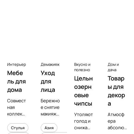
Аксессуары к виниловым
проигрывателям
Чистота
Интерьер
Демакияж
Вкусно и
Дом и
полезно
дача
Мебе
Уход
Цельн
Товар
ль для
для
озерн
ы для
дома
лица
овые
декор
Совмест
Бережно
чипсы
а
ная
е снятие
коллекц
макияжа
Утоляют
Атмосф
ия с
и
голод и
ера
предмет
увлажне
снижают
абсолют
Стулья
Азия
ным
ние