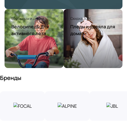
Взрослым и детям
Скидка 30%
Велосипеды для
Пледы и одеяла для
активного лета
дома
Бренды