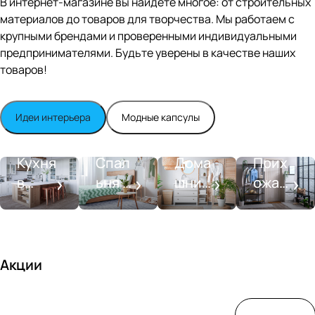
В интернет-магазине вы найдете многое: от строительных
n
White
материалов до товаров для творчества. Мы работаем с
satin
крупными брендами и проверенными индивидуальными
предпринимателями. Будьте уверены в качестве наших
товаров!
Идеи интерьера
Модные капсулы
Прихожа
Кухня
Спальня
Ванная
я
Кухня
Спал
Дома
Прих
в
ьня в
шний
ожая
стиле
совре
SPA-
со
моде
менн
салон
вкусо
рн
ом
м
стиле
Акции