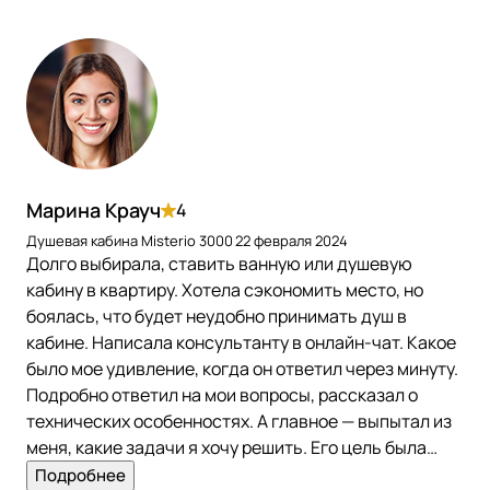
Марина Крауч
4
Душевая кабина Misterio 3000
22 февраля 2024
Долго выбирала, ставить ванную или душевую
кабину в квартиру. Хотела сэкономить место, но
боялась, что будет неудобно принимать душ в
кабине. Написала консультанту в онлайн-чат. Какое
было мое удивление, когда он ответил через минуту.
Подробно ответил на мои вопросы, рассказал о
технических особенностях. А главное — выпытал из
меня, какие задачи я хочу решить. Его цель была
помочь, а не продать! Я удивлена такому подходу.
Подробнее