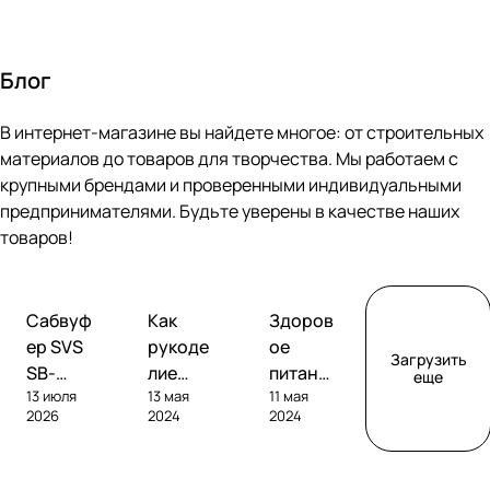
Блог
В интернет-магазине вы найдете многое: от строительных
материалов до товаров для творчества. Мы работаем с
крупными брендами и проверенными индивидуальными
предпринимателями. Будьте уверены в качестве наших
товаров!
Обзоры
Советы
Творчество
Сабвуф
Как
Здоров
сабвуферов
покупателям
ер SVS
рукоде
ое
Загрузить
SB-
лие
питание
еще
13 июля
13 мая
11 мая
1000
помога
без
2026
2024
2024
Pro
ет
глютен
развива
а: как
ть
выбрат