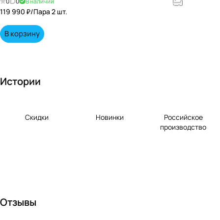
0
0
В наличии
енными
119 990 ₽/
Пара 2 шт.
вкусами по
выгодной
В корзину
цене!
Истории
Скидки
Новинки
Российское
производство
Отзывы