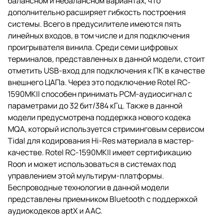
балансном и небалансном вариантах, что
дополнительно расширяет гибкость построения
системы. Всего в предусилителе имеются пять
линейных входов, в том числе и для подключения
проигрывателя винила. Среди семи цифровых
терминалов, представленных в данной модели, стоит
отметить USB-вход для подключения к ПК в качестве
внешнего ЦАПа. Через это подключение Rotel RC-
1590MKII способен принимать PCM-аудиосигнал с
параметрами до 32 бит/384 кГц. Также в данной
модели предусмотрена поддержка нового кодека
MQA, который используется стриминговым сервисом
Tidal для кодирования Hi-Res материала в мастер-
качестве. Rotel RC-1590MKII имеет сертификацию
Roon и может использоваться в системах под
управлением этой мультирум-платформы.
Беспроводные технологии в данной модели
представлены приемником Bluetooth с поддержкой
аудиокодеков aptX и AAC.