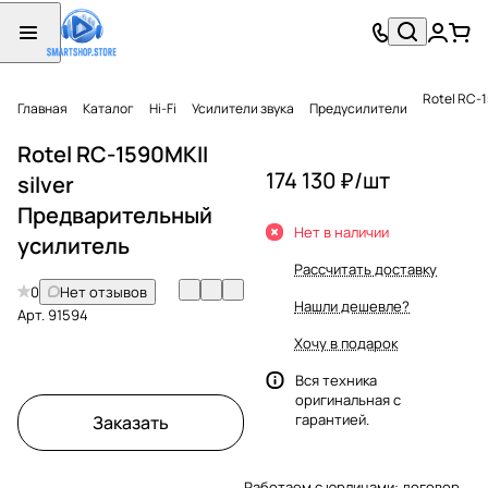
Rotel RC-
Главная
Каталог
Hi-Fi
Усилители звука
Предусилители
Rotel RC-1590MKII
174 130 ₽/
шт
silver
Предварительный
Нет в наличии
усилитель
Рассчитать доставку
0
Нет отзывов
Нашли дешевле?
Арт.
91594
Хочу в подарок
Вся техника
оригинальная с
гарантией.
Заказать
Работаем с юрлицами: договор,