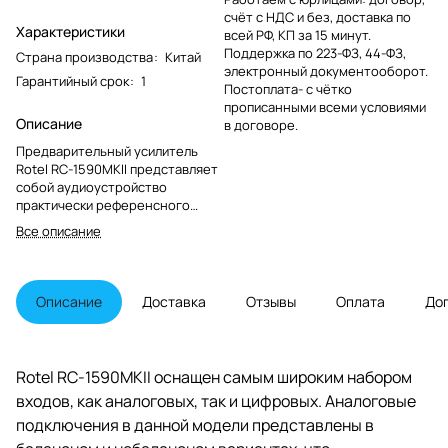
счёт с НДС и без, доставка по
Характеристики
всей РФ, КП за 15 минут.
Поддержка по 223-ФЗ, 44-ФЗ,
Страна производства
:
Китай
электронный документооборот.
Гарантийный срок
:
1
Постоплата- с чётко
прописанными всеми условиями
Описание
в договоре.
Предварительный усилитель
Rotel RC-1590MKII представляет
собой аудиоустройство
практически референсного
класса. Аппарат рассчитан на
Все описание
использование в системах
слушателей, которые хотели бы
получить бескомпромиссное
звучание музыки.
Описание
Доставка
Отзывы
Оплата
До
Rotel RC-1590MKII оснащен самым широким набором
входов, как аналоговых, так и цифровых. Аналоговые
подключения в данной модели представлены в