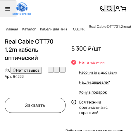
Real Cable OTT70 1.2m к
Главная
Каталог
Кабели для Hi-Fi
TOSLINK
Real Cable OTT70
5 300 ₽/
шт
1.2m кабель
оптический
Нет в наличии
0
Нет отзывов
Рассчитать доставку
Арт.
94333
Нашли дешевле?
Хочу в подарок
Вся техника
Заказать
оригинальная с
гарантией.
Работаем с юрлицами: договор,