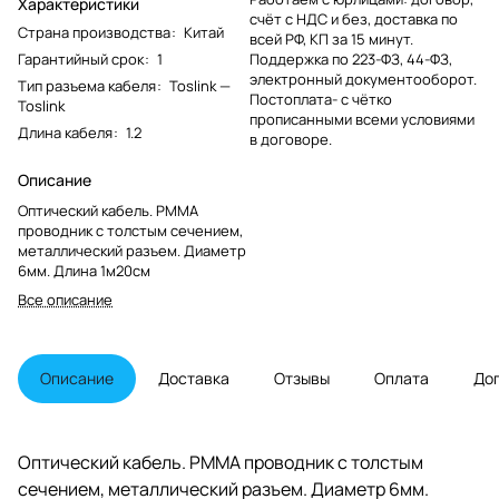
Характеристики
счёт с НДС и без, доставка по
Страна производства
:
Китай
всей РФ, КП за 15 минут.
Гарантийный срок
:
1
Поддержка по 223-ФЗ, 44-ФЗ,
электронный документооборот.
Тип разъема кабеля
:
Toslink —
Постоплата- с чётко
Toslink
прописанными всеми условиями
Длина кабеля
:
1.2
в договоре.
Описание
Оптический кабель. PMMA
проводник с толстым сечением,
металлический разъем. Диаметр
6мм. Длина 1м20см
Все описание
Описание
Доставка
Отзывы
Оплата
До
Оптический кабель. PMMA проводник с толстым
сечением, металлический разъем. Диаметр 6мм.