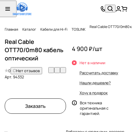
Real Cable OTT70/0m80 
Главная
Каталог
Кабели для Hi-Fi
TOSLINK
Real Cable
4 900 ₽/
шт
OTT70/0m80 кабель
оптический
Нет в наличии
0
Нет отзывов
Рассчитать доставку
Арт.
94332
Нашли дешевле?
Хочу в подарок
Вся техника
Заказать
оригинальная с
гарантией.
Работаем с юрлицами: договор,