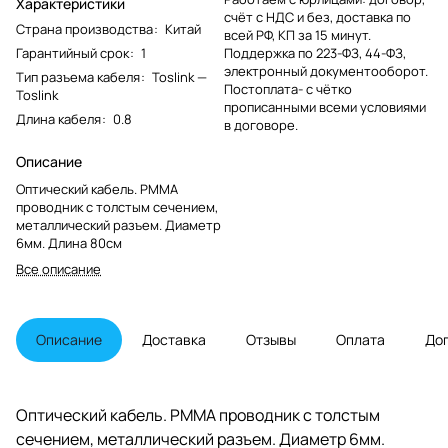
Характеристики
счёт с НДС и без, доставка по
Страна производства
:
Китай
всей РФ, КП за 15 минут.
Гарантийный срок
:
1
Поддержка по 223-ФЗ, 44-ФЗ,
электронный документооборот.
Тип разъема кабеля
:
Toslink —
Постоплата- с чётко
Toslink
прописанными всеми условиями
Длина кабеля
:
0.8
в договоре.
Описание
Оптический кабель. PMMA
проводник с толстым сечением,
металлический разъем. Диаметр
6мм. Длина 80см
Все описание
Описание
Доставка
Отзывы
Оплата
До
Оптический кабель. PMMA проводник с толстым
сечением, металлический разъем. Диаметр 6мм.