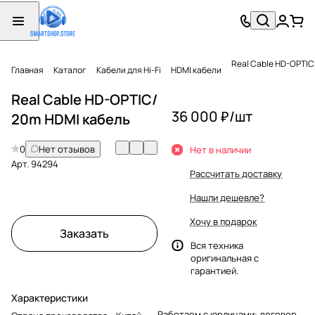
Real Cable HD-OPTIC
Главная
Каталог
Кабели для Hi-Fi
HDMI кабели
Real Cable HD-OPTIC/
36 000 ₽/
шт
20m HDMI кабель
0
Нет отзывов
Нет в наличии
Арт.
94294
Рассчитать доставку
Нашли дешевле?
Хочу в подарок
Заказать
Вся техника
оригинальная с
гарантией.
Характеристики
Работаем с юрлицами: договор,