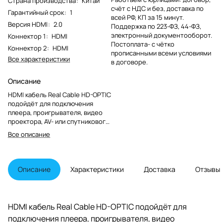
Страна производства
:
Китай
счёт с НДС и без, доставка по
Гарантийный срок
:
1
всей РФ, КП за 15 минут.
Версия HDMI
:
2.0
Поддержка по 223-ФЗ, 44-ФЗ,
электронный документооборот.
Коннектор 1
:
HDMI
Постоплата- с чётко
Коннектор 2
:
HDMI
прописанными всеми условиями
Все характеристики
в договоре.
Описание
HDMI кабель Real Cable HD-OPTIC
подойдёт для подключения
плеера, проигрывателя, видео
проектора, AV- или спутникового
ресивера, игровой приставки, а
Все описание
также видеокарты компьютера
или ноутбука к телевизору или
монитору.
Описание
Характеристики
Доставка
Отзывы
HDMI кабель Real Cable HD-OPTIC подойдёт для
подключения плеера, проигрывателя, видео