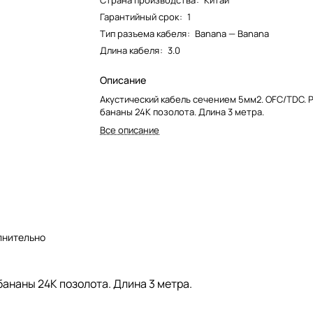
Страна производства
:
Китай
Гарантийный срок
:
1
Тип разъема кабеля
:
Banana — Banana
Длина кабеля
:
3.0
Описание
Акустический кабель сечением 5мм2. OFC/TDC. 
бананы 24К позолота. Длина 3 метра.
Все описание
лнительно
ананы 24К позолота. Длина 3 метра.