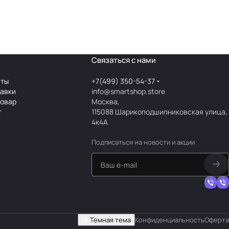
Связаться с нами
аты
+7(499) 350-54-37
тавки
info@smartshop.store
товар
Москва,
т
115088 Шарикоподшипниковская улица,
4к4А
Подписаться
на новости и акции
Темная тема
Конфиденциальность
Оферта