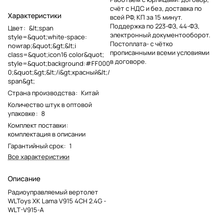
счёт с НДС и без, доставка по
Характеристики
всей РФ, КП за 15 минут.
Поддержка по 223-ФЗ, 44-ФЗ,
Цвет
:
&lt;span
электронный документооборот.
style=&quot;white-space:
Постоплата- с чётко
nowrap;&quot;&gt;&lt;i
прописанными всеми условиями
class=&quot;icon16 color&quot;
в договоре.
style=&quot;background:#FF000
0;&quot;&gt;&lt;/i&gt;красный&lt;/
span&gt;
Страна производства
:
Китай
Количество штук в оптовой
упаковке
:
8
Комплект поставки
:
комплектация в описании
Гарантийный срок
:
1
Все характеристики
Описание
Радиоуправляемый вертолет
WLToys XK Lama V915 4CH 2.4G -
WLT-V915-A