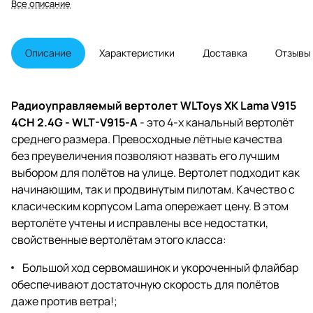
Все описание
Описание
Характеристики
Доставка
Отзывы
Радиоуправляемый вертолет WLToys XK Lama V915
4CH 2.4G - WLT-V915-A
- это 4-х канальный вертолёт
среднего размера. Превосходные лётные качества
без преувеличения позволяют назвать его лучшим
выбором для полётов на улице. Вертолет подходит как
начинающим, так и продвинутым пилотам. Качество с
класическим корпусом Lama опережает цену. В этом
вертолёте учтены и исправлены все недостатки,
свойственные вертолётам этого класса:
Большой ход сервомашинок и укороченный флайбар
обеспечивают достаточную скорость для полётов
даже против ветра!;