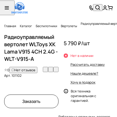
Радиоуправляемый верто
Главная
Каталог
Беспилотники
Вертолеты
Радиоуправляемый
5 790 ₽/
шт
вертолет WLToys XK
Lama V915 4CH 2.4G -
Нет в наличии
WLT-V915-A
Рассчитать доставку
0
Нет отзывов
Нашли дешевле?
Арт.
101102
Хочу в подарок
Вся техника
оригинальная с
гарантией.
Заказать
Работаем с юрлицами: договор,