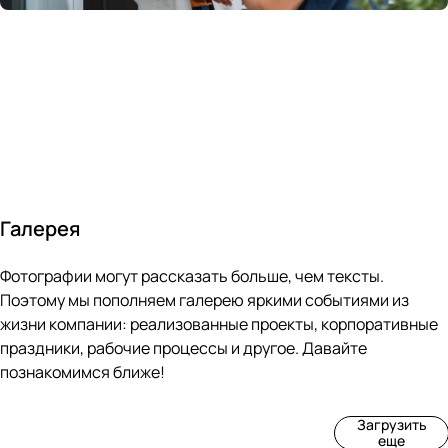
России
в
70&#37;
с
за 24
течение
всем
ведущими
часа
10 минут
покупателям
производите
Галерея
4
3
4
3
Фотографии могут рассказать больше, чем тексты.
фот
фот
фот
фот
о
о
о
о
Поэтому мы пополняем галерею яркими событиями из
Пр
Рек
Вы
Ма
жизни компании: реализованные проекты, корпоративные
оиз
онс
ста
рке
праздники, рабочие процессы и другое. Давайте
вод
тру
вка
т
познакомимся ближе!
ств
кци
«М
«Ар
о
я
ир
т-
Загрузить
нов
зда
ко
баз
еще