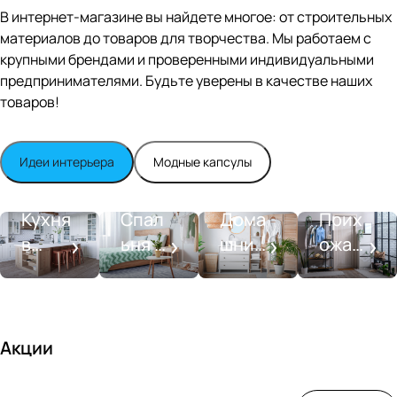
Editio
В интернет-магазине вы найдете многое: от строительных
n
материалов до товаров для творчества. Мы работаем с
Whit
крупными брендами и проверенными индивидуальными
e
satin
предпринимателями. Будьте уверены в качестве наших
товаров!
Идеи интерьера
Модные капсулы
Прихожа
Кухня
Спальня
Ванная
я
Кухня
Спал
Дома
Прих
в
ьня в
шний
ожая
стиле
совре
SPA-
со
моде
менн
салон
вкусо
рн
ом
м
стиле
Акции