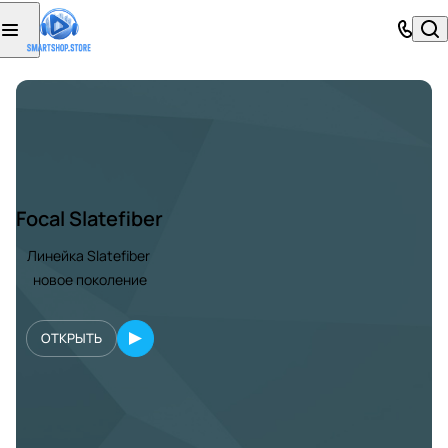
Focal Slatefiber
Линейка Slatefiber
новое поколение
ОТКРЫТЬ