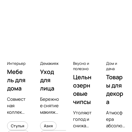
Аксессуары к виниловым
проигрывателям
Чистота
Интерьер
Демакияж
Вкусно и
Дом и
полезно
дача
Мебе
Уход
Цельн
Товар
ль для
для
озерн
ы для
дома
лица
овые
декор
Совмест
Бережно
чипсы
а
ная
е снятие
коллекц
макияжа
Утоляют
Атмосф
ия с
и
голод и
ера
предмет
увлажне
снижают
абсолют
Стулья
Азия
ным
ние