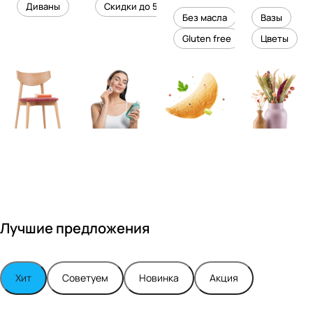
уровень
ного
Диваны
Скидки до 50%
дизайне
кожи
холесте
уюта в
Без масла
Вазы
ром
рина
вашем
Gluten free
Цветы
Максимо
интерье
м
ре
Турским
Лучшие предложения
Хит
Советуем
Новинка
Акция