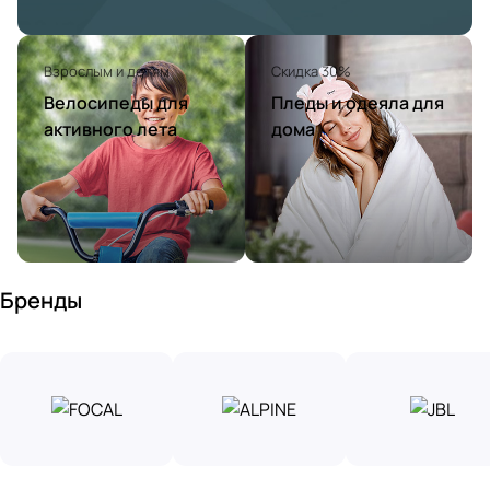
Взрослым и детям
Скидка 30%
Велосипеды для
Пледы и одеяла для
активного лета
дома
Бренды