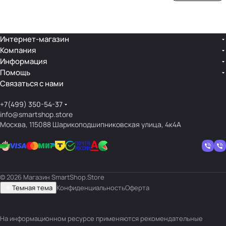
ой
ния
шек
ар»
лин
»
ейк
и
Интернет-магазин
Компания
кос
Информация
мет
Помощь
ики
Связаться с нами
+7(499) 350-54-37
info@smartshop.store
Москва, 115088 Шарикоподшипниковская улица, 4к4А
© 2026 Магазин SmartShop.Store
Темная тема
Конфиденциальность
Оферта
На информационном ресурсе применяются
рекомендательные