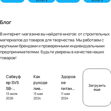
Блог
В интернет-магазине вы найдете многое: от строительных
материалов до товаров для творчества. Мы работаем с
крупными брендами и проверенными индивидуальными
предпринимателями. Будьте уверены в качестве наших
товаров!
Обзоры
Советы
Творчество
Сабвуф
Как
Здоров
сабвуферов
покупателям
ер SVS
рукоде
ое
Загрузить
SB-
лие
питание
еще
13 июля
13 мая
11 мая
1000
помога
без
2026
2024
2024
Pro
ет
глютен
развива
а: как