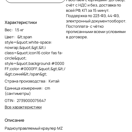
счёт с НДС и без, доставка по
всей РФ, КП за 15 минут.
Поддержка по 223-ФЗ, 44-ФЗ,
электронный документооборот.
Характеристики
Постоплата- с чётко
Вес
:
1.5 кг
прописанными всеми условиями
Цвет
:
&lt;span
в договоре.
style=&quot;white-space:
nowrap;&quot;&gt;&lt;i
class=&quot;icon16 color fas fa-
circle&quot;
style=&quot;background:#0000
FF;color:#0000FF;&quot;&gt;&lt;/
i&gt;синий&lt;/span&gt;
Страна производства
:
Китай
Единица измерения
:
cm
(сантиметры)
GTIN
:
2739000075647
Все характеристики
Описание
Радиоуправляемый краулер MZ