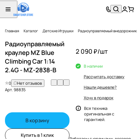
Главная
Каталог
Детские Игрушки
Радиоуправляемый внедорожник
Радиоуправляемый
2 090 ₽/
шт
краулер MZ Blue
Climbing Car 1:14
В наличии
2.4G - MZ-2838-B
Рассчитать доставку
0
Нет отзывов
Нашли дешевле?
Арт.
98835
Хочу в подарок
Вся техника
оригинальная с
гарантией.
В корзину
Купить в 1 клик
Работаем с юрлицами: договор,