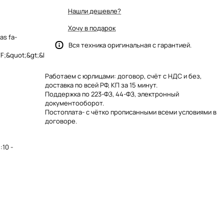
Нашли дешевле?
Хочу в подарок
as fa-
Вся техника оригинальная с гарантией.
;&quot;&gt;&l
Работаем с юрлицами: договор, счёт с НДС и без,
доставка по всей РФ, КП за 15 минут.
Поддержка по 223-ФЗ, 44-ФЗ, электронный
документооборот.
Постоплата- с чётко прописанными всеми условиями в
договоре.
10 -