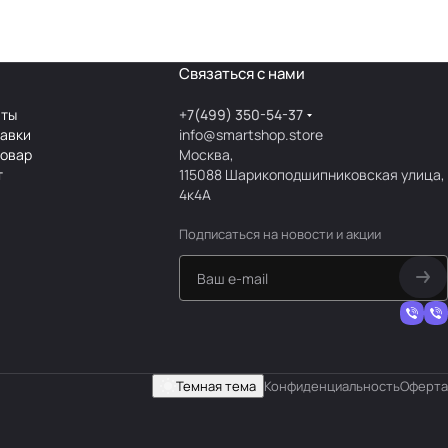
Связаться с нами
аты
+7(499) 350-54-37
тавки
info@smartshop.store
товар
Москва,
т
115088 Шарикоподшипниковская улица,
4к4А
Подписаться
на новости и акции
Темная тема
Конфиденциальность
Оферта