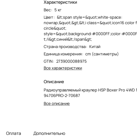
Характеристики
Вес
:
5 кг
Цвет
:
&lt;span style=&quot;white-space:
nowrap;&quot;&gt;&lt;i class=&quot;icon16 color f
circle&quot;
style=&quot;background:#0000FF;color:#0000FF
t;/i&gt;синий&lt;/span&gt;
Страна производства
:
Китай
Единица измерения
:
cm (сантиметры)
GTIN
:
2739000088975
Все характеристики
Описание
Радиоуправляемый краулер HSP Boxer Pro 4WD 1:
94706PRO-2-70687
Все описание
Оплата
Дополнительно