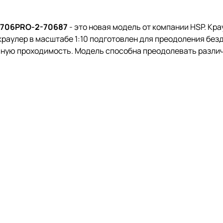
94706PRO-2-70687
- это новая модель от компании HSP. Кр
аулер в масштабе 1:10 подготовлен для преодоления без
ную проходимость. Модель способна преодолевать различ