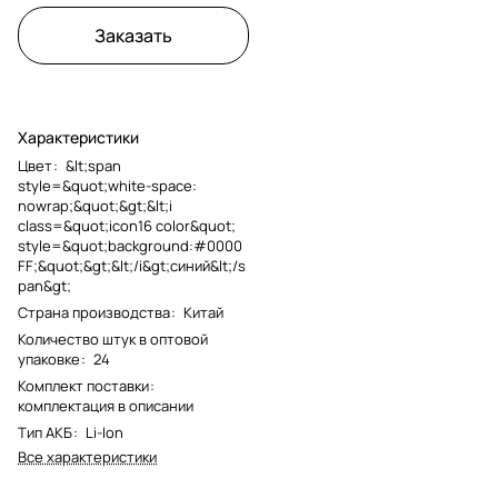
Заказать
Характеристики
Цвет
:
&lt;span
style=&quot;white-space:
nowrap;&quot;&gt;&lt;i
class=&quot;icon16 color&quot;
style=&quot;background:#0000
FF;&quot;&gt;&lt;/i&gt;синий&lt;/s
pan&gt;
Страна производства
:
Китай
Количество штук в оптовой
упаковке
:
24
Комплект поставки
:
комплектация в описании
Тип АКБ
:
Li-Ion
Все характеристики