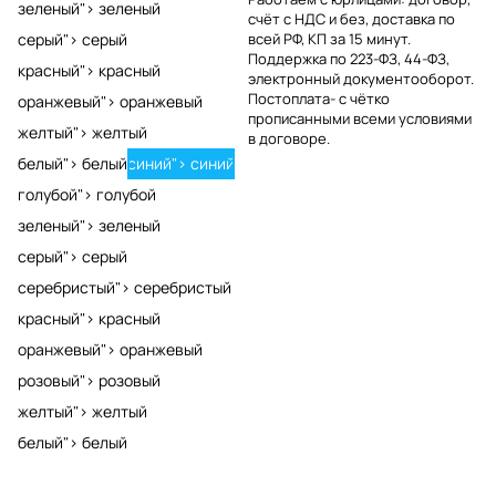
зеленый">
зеленый
счёт с НДС и без, доставка по
серый">
серый
всей РФ, КП за 15 минут.
Поддержка по 223-ФЗ, 44-ФЗ,
красный">
красный
электронный документооборот.
Постоплата- с чётко
оранжевый">
оранжевый
прописанными всеми условиями
желтый">
желтый
в договоре.
белый">
белый
синий">
синий
голубой">
голубой
зеленый">
зеленый
серый">
серый
серебристый">
серебристый
красный">
красный
оранжевый">
оранжевый
розовый">
розовый
желтый">
желтый
белый">
белый