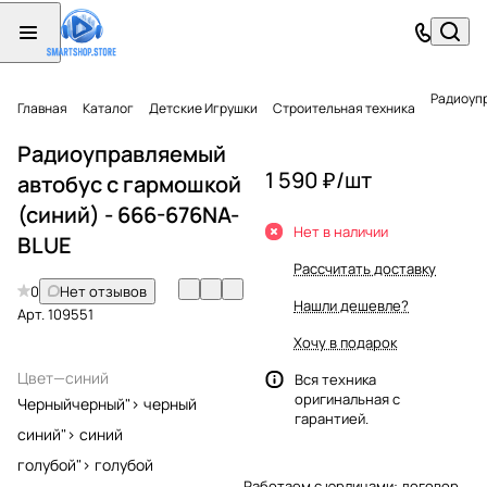
Радиоупр
Главная
Каталог
Детские Игрушки
Строительная техника
Радиоуправляемый
1 590 ₽/
шт
автобус с гармошкой
(синий) - 666-676NA-
Нет в наличии
BLUE
Рассчитать доставку
0
Нет отзывов
Нашли дешевле?
Арт.
109551
Хочу в подарок
Цвет
—
синий
Вся техника
оригинальная с
Черный
черный">
черный
гарантией.
синий">
синий
голубой">
голубой
Работаем с юрлицами: договор,