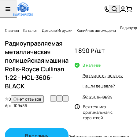
Радиоупр
Главная
Каталог
Детские Игрушки
Копийные автомодели
Радиоуправляемая
1 890 ₽/
шт
металлическая
полицейская машина
В наличии
Rolls-Royce Cullinan
Рассчитать доставку
1:22 - HCL-3606-
BLACK
Нашли дешевле?
Хочу в подарок
0
Нет отзывов
Арт.
109485
Вся техника
оригинальная с
гарантией.
В корзину
Работаем с юрлицами: договор,