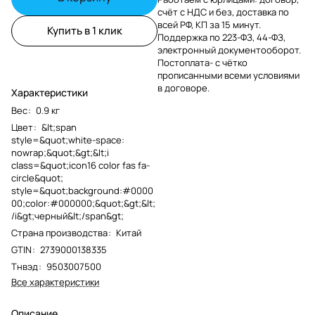
счёт с НДС и без, доставка по
всей РФ, КП за 15 минут.
Купить в 1 клик
Поддержка по 223-ФЗ, 44-ФЗ,
электронный документооборот.
Постоплата- с чётко
прописанными всеми условиями
в договоре.
Характеристики
Вес
:
0.9 кг
Цвет
:
&lt;span
style=&quot;white-space:
nowrap;&quot;&gt;&lt;i
class=&quot;icon16 color fas fa-
circle&quot;
style=&quot;background:#0000
00;color:#000000;&quot;&gt;&lt;
/i&gt;черный&lt;/span&gt;
Страна производства
:
Китай
GTIN
:
2739000138335
Тнвэд
:
9503007500
Все характеристики
Описание