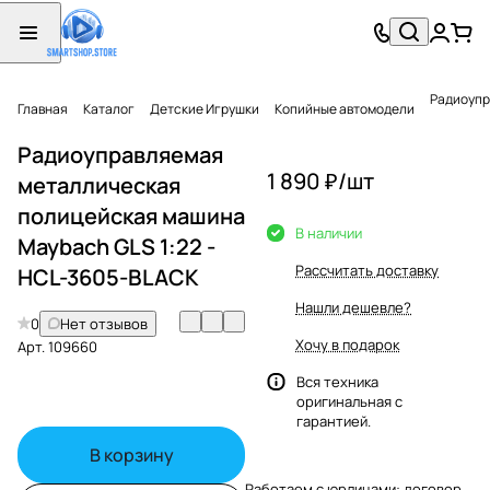
Радиоупр
Главная
Каталог
Детские Игрушки
Копийные автомодели
Радиоуправляемая
1 890 ₽/
шт
металлическая
полицейская машина
В наличии
Maybach GLS 1:22 -
Рассчитать доставку
HCL-3605-BLACK
Нашли дешевле?
0
Нет отзывов
Хочу в подарок
Арт.
109660
Вся техника
оригинальная с
гарантией.
В корзину
Работаем с юрлицами: договор,