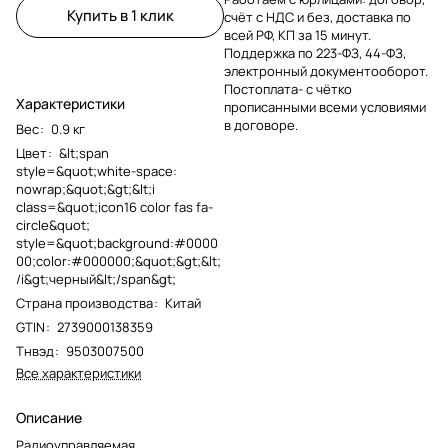
Купить в 1 клик
счёт с НДС и без, доставка по
всей РФ, КП за 15 минут.
Поддержка по 223-ФЗ, 44-ФЗ,
электронный документооборот.
Постоплата- с чётко
Характеристики
прописанными всеми условиями
в договоре.
Вес
:
0.9 кг
Цвет
:
&lt;span
style=&quot;white-space:
nowrap;&quot;&gt;&lt;i
class=&quot;icon16 color fas fa-
circle&quot;
style=&quot;background:#0000
00;color:#000000;&quot;&gt;&lt;
/i&gt;черный&lt;/span&gt;
Страна производства
:
Китай
GTIN
:
2739000138359
Тнвэд
:
9503007500
Все характеристики
Описание
Радиоуправляемая