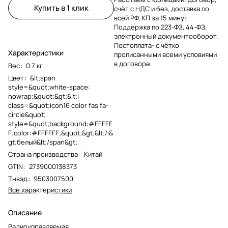
Купить в 1 клик
счёт с НДС и без, доставка по
всей РФ, КП за 15 минут.
Поддержка по 223-ФЗ, 44-ФЗ,
электронный документооборот.
Постоплата- с чётко
Характеристики
прописанными всеми условиями
в договоре.
Вес
:
0.7 кг
Цвет
:
&lt;span
style=&quot;white-space:
nowrap;&quot;&gt;&lt;i
class=&quot;icon16 color fas fa-
circle&quot;
style=&quot;background:#FFFFF
F;color:#FFFFFF;&quot;&gt;&lt;/i&
gt;белый&lt;/span&gt;
Страна производства
:
Китай
GTIN
:
2739000138373
Тнвэд
:
9503007500
Все характеристики
Описание
Радиоуправляемая