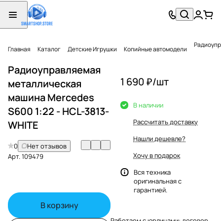
Радиоупр
Главная
Каталог
Детские Игрушки
Копийные автомодели
Радиоуправляемая
1 690 ₽/
шт
металлическая
машина Mercedes
В наличии
S600 1:22 - HCL-3813-
Рассчитать доставку
WHITE
Нашли дешевле?
0
Нет отзывов
Хочу в подарок
Арт.
109479
Вся техника
оригинальная с
гарантией.
В корзину
Работаем с юрлицами: договор,