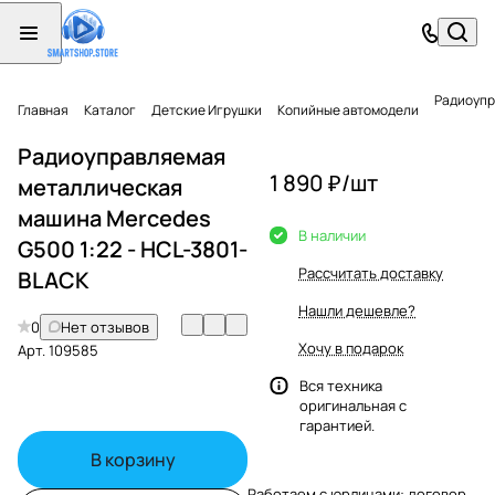
Радиоупр
Главная
Каталог
Детские Игрушки
Копийные автомодели
Радиоуправляемая
1 890 ₽/
шт
металлическая
машина Mercedes
В наличии
G500 1:22 - HCL-3801-
Рассчитать доставку
BLACK
Нашли дешевле?
0
Нет отзывов
Хочу в подарок
Арт.
109585
Вся техника
оригинальная с
гарантией.
В корзину
Работаем с юрлицами: договор,