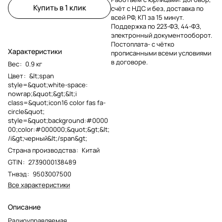
Купить в 1 клик
счёт с НДС и без, доставка по
всей РФ, КП за 15 минут.
Поддержка по 223-ФЗ, 44-ФЗ,
электронный документооборот.
Постоплата- с чётко
Характеристики
прописанными всеми условиями
в договоре.
Вес
:
0.9 кг
Цвет
:
&lt;span
style=&quot;white-space:
nowrap;&quot;&gt;&lt;i
class=&quot;icon16 color fas fa-
circle&quot;
style=&quot;background:#0000
00;color:#000000;&quot;&gt;&lt;
/i&gt;черный&lt;/span&gt;
Страна производства
:
Китай
GTIN
:
2739000138489
Тнвэд
:
9503007500
Все характеристики
Описание
Радиоуправляемая