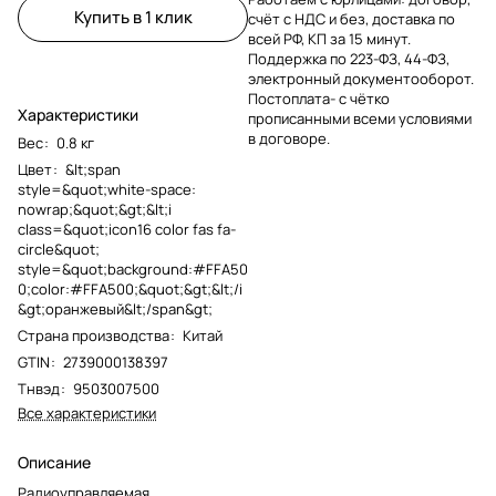
Купить в 1 клик
счёт с НДС и без, доставка по
всей РФ, КП за 15 минут.
Поддержка по 223-ФЗ, 44-ФЗ,
электронный документооборот.
Постоплата- с чётко
Характеристики
прописанными всеми условиями
в договоре.
Вес
:
0.8 кг
Цвет
:
&lt;span
style=&quot;white-space:
nowrap;&quot;&gt;&lt;i
class=&quot;icon16 color fas fa-
circle&quot;
style=&quot;background:#FFA50
0;color:#FFA500;&quot;&gt;&lt;/i
&gt;оранжевый&lt;/span&gt;
Страна производства
:
Китай
GTIN
:
2739000138397
Тнвэд
:
9503007500
Все характеристики
Описание
Радиоуправляемая