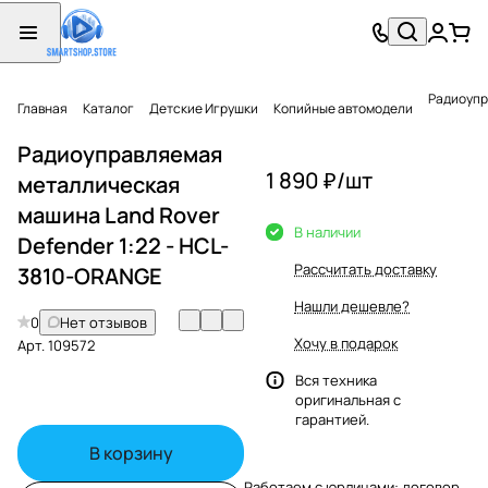
Радиоупр
Главная
Каталог
Детские Игрушки
Копийные автомодели
Радиоуправляемая
1 890 ₽/
шт
металлическая
машина Land Rover
В наличии
Defender 1:22 - HCL-
Рассчитать доставку
3810-ORANGE
Нашли дешевле?
0
Нет отзывов
Хочу в подарок
Арт.
109572
Вся техника
оригинальная с
гарантией.
В корзину
Работаем с юрлицами: договор,