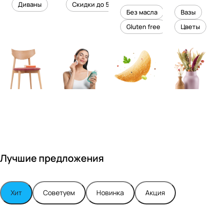
уровень
ного
Диваны
Скидки до 50%
дизайне
кожи
холесте
уюта в
Без масла
Вазы
ром
рина
вашем
Gluten free
Цветы
Максимо
интерье
м
ре
Турским
Лучшие предложения
Хит
Советуем
Новинка
Акция