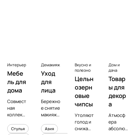
Аксессуары к виниловым
проигрывателям
Чистота
Интерьер
Демакияж
Вкусно и
Дом и
полезно
дача
Мебе
Уход
Цельн
Товар
ль для
для
озерн
ы для
дома
лица
овые
декор
Совмест
Бережно
чипсы
а
ная
е снятие
коллекц
макияжа
Утоляют
Атмосф
ия с
и
голод и
ера
предмет
увлажне
снижают
абсолют
Стулья
Азия
ным
ние