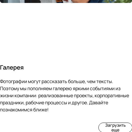
России
в
70&#37;
с
за 24
течение
всем
ведущими
часа
10 минут
покупателям
производите
Галерея
4
3
4
3
Фотографии могут рассказать больше, чем тексты.
фот
фот
фот
фот
о
о
о
о
Поэтому мы пополняем галерею яркими событиями из
Пр
Рек
Вы
Ма
жизни компании: реализованные проекты, корпоративные
оиз
онс
ста
рке
праздники, рабочие процессы и другое. Давайте
вод
тру
вка
т
познакомимся ближе!
ств
кци
«М
«Ар
о
я
ир
т-
Загрузить
нов
зда
ко
баз
еще