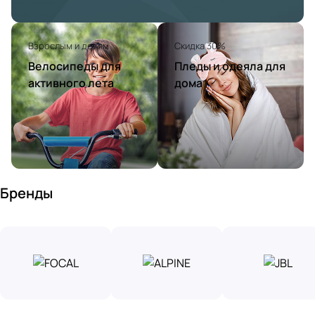
Взрослым и детям
Скидка 30%
Велосипеды для
Пледы и одеяла для
активного лета
дома
Бренды