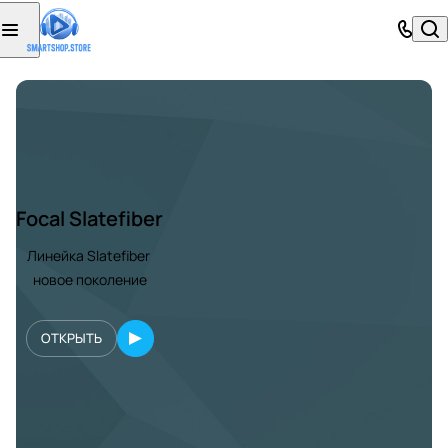
Focal Slatefiber
Линейка Slatefiber
новое поколение
ОТКРЫТЬ