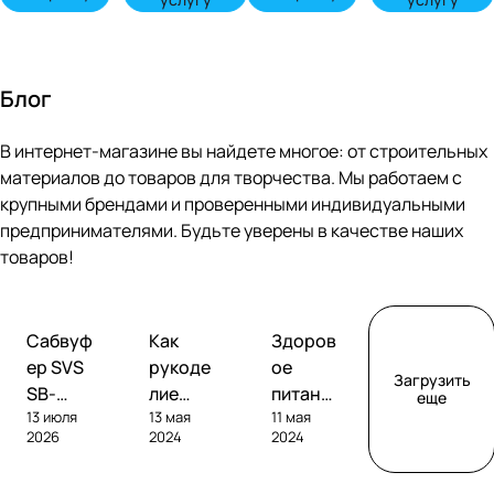
Блог
В интернет-магазине вы найдете многое: от строительных
материалов до товаров для творчества. Мы работаем с
крупными брендами и проверенными индивидуальными
предпринимателями. Будьте уверены в качестве наших
товаров!
Обзоры
Советы
Творчество
Сабвуф
Как
Здоров
сабвуферов
покупателям
ер SVS
рукоде
ое
Загрузить
SB-
лие
питание
еще
13 июля
13 мая
11 мая
1000
помога
без
2026
2024
2024
Pro
ет
глютен
развива
а: как