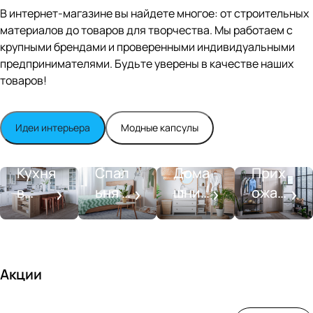
Editio
В интернет-магазине вы найдете многое: от строительных
n
материалов до товаров для творчества. Мы работаем с
Whit
крупными брендами и проверенными индивидуальными
e
satin
предпринимателями. Будьте уверены в качестве наших
товаров!
Идеи интерьера
Модные капсулы
Прихожа
Кухня
Спальня
Ванная
я
Кухня
Спал
Дома
Прих
в
ьня в
шний
ожая
стиле
совре
SPA-
со
моде
менн
салон
вкусо
рн
ом
м
стиле
Акции