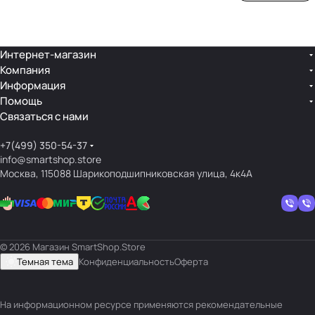
ой
ния
шек
ар»
лин
»
ейк
и
Интернет-магазин
Компания
кос
Информация
мет
Помощь
ики
Связаться с нами
+7(499) 350-54-37
info@smartshop.store
Москва, 115088 Шарикоподшипниковская улица, 4к4А
© 2026 Магазин SmartShop.Store
Темная тема
Конфиденциальность
Оферта
На информационном ресурсе применяются
рекомендательные