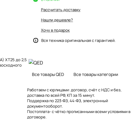
Рассчитать доставку
Нашли дешевле?
Хочу в подарок
Вся техника оригинальная с гарантией.
) XT25 до 2,5
евосходного
Все товары QED
Все товары категории
Работаем с юрлицами: договор, счёт с НДС и без,
доставка по всей РФ, КП за 15 минут.
Поддержка по 223-ФЗ, 44-ФЗ, электронный
документооборот.
Постоплата- с чётко прописанными всеми условиями в
договоре.