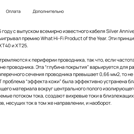
Оплата
Дополнительно
году с выпуском всемирно известного кабеля Silver Annive
ыигрывал премию What Hi-Fi Product of the Year. Эти прин
XT40 и XT25.
тремляются к периферии проводника, так что, если частот
оне проводника. Эта “глубина покрытия” варьируется для 
поперечного сечения проводника превышает 0,66 мм2, то не
 проблема “эффекта кожи” была эффективно устранена бл
ящего материала вокруг центрального полого изолирующег
емые потоком тока, создают вихревые токи в близлежащих
в, несущих ток в том же направлении, и наоборот.