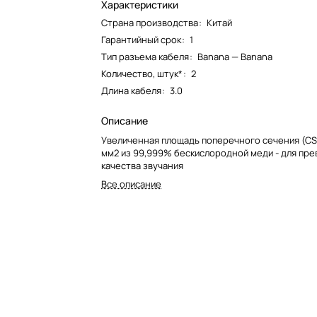
Характеристики
Страна производства
:
Китай
Гарантийный срок
:
1
Тип разъема кабеля
:
Banana — Banana
Количество, штук*
:
2
Длина кабеля
:
3.0
Описание
Увеличенная площадь поперечного сечения (CSA
мм2 из 99,999% бескислородной меди - для пр
качества звучания
Все описание